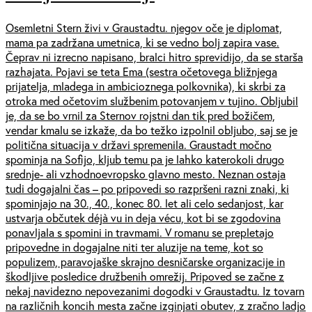
Osemletni Stern živi v Graustadtu. njegov oče je diplomat,
mama pa zadržana umetnica, ki se vedno bolj zapira vase.
Čeprav ni izrecno napisano, bralci hitro sprevidijo, da se starša
razhajata. Pojavi se teta Ema (sestra očetovega bližnjega
prijatelja, mladega in ambicioznega polkovnika), ki skrbi za
otroka med očetovim službenim potovanjem v tujino. Obljubil
je, da se bo vrnil za Sternov rojstni dan tik pred božičem,
vendar kmalu se izkaže, da bo težko izpolnil obljubo, saj se je
politična situacija v državi spremenila. Graustadt močno
spominja na Sofijo, kljub temu pa je lahko katerokoli drugo
srednje- ali vzhodnoevropsko glavno mesto. Neznan ostaja
tudi dogajalni čas – po pripovedi so razpršeni razni znaki, ki
spominjajo na 30., 40., konec 80. let ali celo sedanjost, kar
ustvarja občutek déjà vu in deja vécu, kot bi se zgodovina
ponavljala s spomini in travmami. V romanu se prepletajo
pripovedne in dogajalne niti ter aluzije na teme, kot so
populizem, paravojaške skrajno desničarske organizacije in
škodljive posledice družbenih omrežij. Pripoved se začne z
nekaj navidezno nepovezanimi dogodki v Graustadtu. Iz tovarn
na različnih koncih mesta začne izginjati obutev, z zračno ladjo