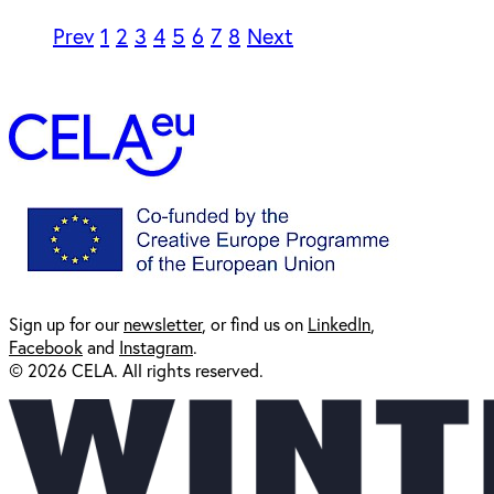
Prev
1
2
3
4
5
6
7
8
Next
Sign up for our
newsl
etter
, or find us on
LinkedIn
,
Facebook
and
Instagram
.
© 2026 CELA. All rights reserved.