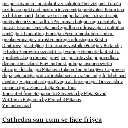
prispe skrivnostni aristokrat z visokoletečimi vizijami. Leteča
rezidenca preži nad mestom in vznemirja prebivalce. Baron ima
za hrbtom načrt, ki bo razkrit mnogo kasneje – ukrasti sanje
prebivalcem Graustadta. »Prvi roman bolgarskega pisatelja je
prava literarna senzacija med zgodbo o odraščanju in politično
izmišljijo.« Libération, Francija »Veselo-mrakobno-sladko-
grenko vračanje v otroštvo nekega odraslega.« Kristin
Dimitrova, pisateljica, Literaturen vestnik »Poletje v Burlandiji
je težko žanrovsko označiti, saj vsebuje elemente fantastike,
zgodovinskega romana, pravljice, pustolovske pripovedke z
demonskimi silami. Prav možnost pobega, osebno svetlo
obzorje, dela knjigo Milanova tako nežno in berljivo. Čeprav se
dogajanje odvija pod zatiralsko senco zračne ladje, ki lebdi nad
mestom, v njem ni nič grozljivega ali brezupnega. Gre za iskriv
roman o igri z zlom.« Julija Rone, Toes
Translated from Bulgarian to Slovenian by Maja Kovač
Written in Bulgarian by Momchil Milanov
9 minutes read
Cathedra sau cum se face frișca