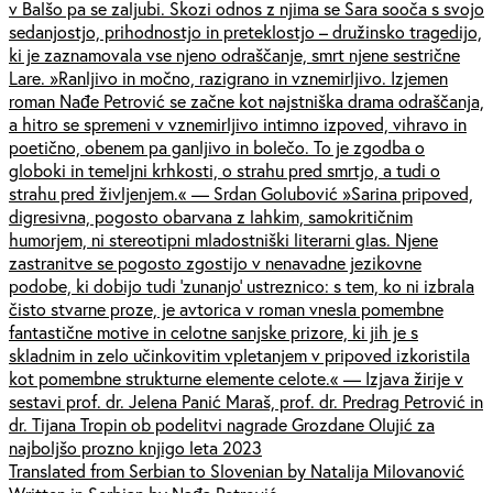
v Balšo pa se zaljubi. Skozi odnos z njima se Sara sooča s svojo
sedanjostjo, prihodnostjo in preteklostjo – družinsko tragedijo,
ki je zaznamovala vse njeno odraščanje, smrt njene sestrične
Lare. »Ranljivo in močno, razigrano in vznemirljivo. Izjemen
roman Nađe Petrović se začne kot najstniška drama odraščanja,
a hitro se spremeni v vznemirljivo intimno izpoved, vihravo in
poetično, obenem pa ganljivo in bolečo. To je zgodba o
globoki in temeljni krhkosti, o strahu pred smrtjo, a tudi o
strahu pred življenjem.« — Srdan Golubović »Sarina pripoved,
digresivna, pogosto obarvana z lahkim, samokritičnim
humorjem, ni stereotipni mladostniški literarni glas. Njene
zastranitve se pogosto zgostijo v nenavadne jezikovne
podobe, ki dobijo tudi 'zunanjo' ustreznico: s tem, ko ni izbrala
čisto stvarne proze, je avtorica v roman vnesla pomembne
fantastične motive in celotne sanjske prizore, ki jih je s
skladnim in zelo učinkovitim vpletanjem v pripoved izkoristila
kot pomembne strukturne elemente celote.« — Izjava žirije v
sestavi prof. dr. Jelena Panić Maraš, prof. dr. Predrag Petrović in
dr. Tijana Tropin ob podelitvi nagrade Grozdane Olujić za
najboljšo prozno knjigo leta 2023
Translated from Serbian to Slovenian by Natalija Milovanović