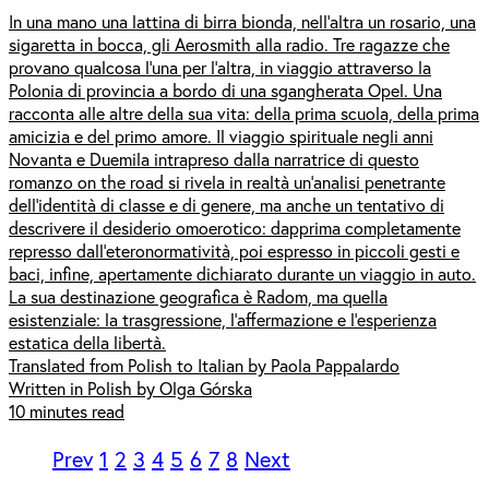
In una mano una lattina di birra bionda, nell’altra un rosario, una
sigaretta in bocca, gli Aerosmith alla radio. Tre ragazze che
provano qualcosa l’una per l’altra, in viaggio attraverso la
Polonia di provincia a bordo di una sgangherata Opel. Una
racconta alle altre della sua vita: della prima scuola, della prima
amicizia e del primo amore. Il viaggio spirituale negli anni
Novanta e Duemila intrapreso dalla narratrice di questo
romanzo on the road si rivela in realtà un'analisi penetrante
dell'identità di classe e di genere, ma anche un tentativo di
descrivere il desiderio omoerotico: dapprima completamente
represso dall’eteronormatività, poi espresso in piccoli gesti e
baci, infine, apertamente dichiarato durante un viaggio in auto.
La sua destinazione geografica è Radom, ma quella
esistenziale: la trasgressione, l’affermazione e l’esperienza
estatica della libertà.
Translated from Polish to Italian by Paola Pappalardo
Written in Polish by Olga Górska
10 minutes read
Prev
1
2
3
4
5
6
7
8
Next