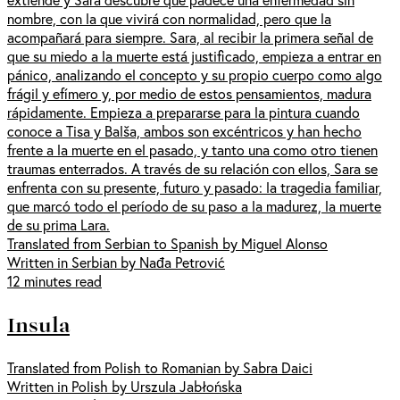
nombre, con la que vivirá con normalidad, pero que la
acompañará para siempre. Sara, al recibir la primera señal de
que su miedo a la muerte está justificado, empieza a entrar en
pánico, analizando el concepto y su propio cuerpo como algo
frágil y efímero y, por medio de estos pensamientos, madura
rápidamente. Empieza a prepararse para la pintura cuando
conoce a Tisa y Balša, ambos son excéntricos y han hecho
frente a la muerte en el pasado, y tanto una como otro tienen
traumas enterrados. A través de su relación con ellos, Sara se
enfrenta con su presente, futuro y pasado: la tragedia familiar,
que marcó todo el período de su paso a la madurez, la muerte
de su prima Lara.
Translated from Serbian to Spanish by Miguel Alonso
Written in Serbian by Nađa Petrović
12 minutes read
Insula
Translated from Polish to Romanian by Sabra Daici
Written in Polish by Urszula Jabłońska