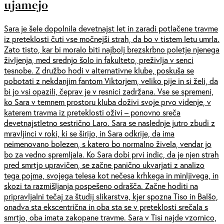
ujamejo
Sara je šele dopolnila devetnajst let in zaradi potlačene travme
iz preteklosti čuti vse močnejši strah, da bo v tistem letu umrla.
Zato tisto, kar bi moralo biti najbolj brezskrbno poletje njenega
življenja, med srednjo šolo in fakulteto, preživlja v senci
tesnobe. Z družbo hodi v alternativne klube, poskuša se
pobotati z nekdanjim fantom Viktorjem, veliko pije in si želi, da
bi jo vsi opazili, čeprav je v resnici zadržana. Vse se spremeni,
ko Sara v temnem prostoru kluba doživi svoje prvo videnje, v
katerem travma iz preteklosti oživi – ponovno sreča
devetnajstletno sestrično Laro. Sara se naslednje jutro zbudi z
mravljinci v roki, ki se širijo, in Sara odkrije, da ima
neimenovano bolezen, s katero bo normalno živela, vendar jo
bo za vedno spremljala. Ko Sara dobi prvi indic, da je njen strah
pred smrtjo upravičen, se začne panično ukvarjati z analizo
tega pojma, svojega telesa kot nečesa krhkega in minljivega, in
skozi ta razmišljanja pospešeno odrašča. Začne hoditi na
pripravljalni tečaj za študij slikarstva, kjer spozna Tiso in Balšo,
onadva sta ekscentrična in oba sta se v preteklosti srečala s
smrtjo, oba imata zakopane travme. Sara v Tisi najde vzornico,