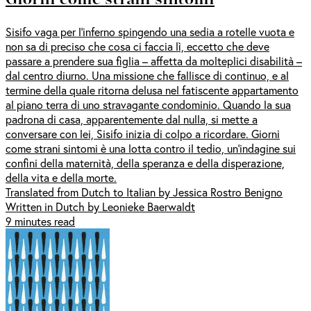
Sisifo vaga per l’inferno spingendo una sedia a rotelle vuota e
non sa di preciso che cosa ci faccia lì, eccetto che deve
passare a prendere sua figlia – affetta da molteplici disabilità –
dal centro diurno. Una missione che fallisce di continuo, e al
termine della quale ritorna delusa nel fatiscente appartamento
al piano terra di uno stravagante condominio. Quando la sua
padrona di casa, apparentemente dal nulla, si mette a
conversare con lei, Sisifo inizia di colpo a ricordare. Giorni
come strani sintomi è una lotta contro il tedio, un’indagine sui
confini della maternità, della speranza e della disperazione,
della vita e della morte.
Translated from Dutch to Italian by Jessica Rostro Benigno
Written in Dutch by Leonieke Baerwaldt
9 minutes read