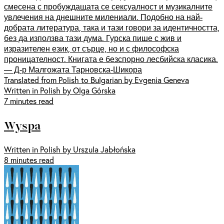
смесена с пробуждащата се сексуалност и музикалните
увлечения на днешните милениали. Подобно на най-
добрата литература, така и тази говори за идентичността,
без да използва тази дума. Гурска пише с жив и
изразителен език, от сърце, но и с философска
проницателност. Книгата е безспорно лесбийска класика.
— Д-р Малгожата Тарновска-Шикора
Translated from Polish to Bulgarian by Evgenia Geneva
Written in Polish by Olga Górska
7 minutes read
Wyspa
Written in Polish by Urszula Jabłońska
8 minutes read