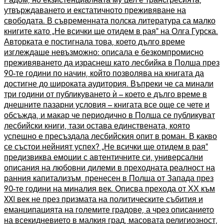
утвърждаването и екстатичното преживяване на
свободата. В съвременната полска литература са малко
книгите като „Не всички ще отидем в рая“ на Олга Гурска.
Авторката е постигнала това, което дълго време
изглеждаше невъзможно: описала е безкомпромисно
преживяването да израснеш като лесбийка в Полша през
90-те години по начин, който позволява на книгата да
достигне до широката аудитория. Въпреки че са минали
три години от публикуването ѝ – което е дълго време в
днешните пазарни условия – книгата все още се чете и
обсъжда, и макар че периодично в Полша се публикуват
лесбийски книги, тази остава единствената, която
успешно е пресъздала лесбийския опит в роман. В какво
се състои нейният успех? „Не всички ще отидем в рая“
предизвиква емоции с автентичните си, универсални
описания на любовни дилеми в преходната реалност на
ранния капитализъм, пренесен в Полша от Запада през
90-те години на миналия век. Описва прехода от ХХ към
XXI век не през призмата на политическите събития и
еманципацията на големите градове, а чрез описанието
на всекидневието в малкия град, масовата религиозност,