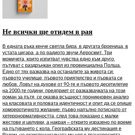
Не всички ще отидем в рая
В едната ръка кенче светла бира, в другата броеница, в
устата цигара, а по радиото звучи Аеросмит. Три
момичета, които изпитват чувства едно към друго,
пътуват с раздрънкан опел из провинциална Полша.
Едно от тях разказва на останалите за живота си:
първото училище, първото приятелство и първата си
любов. Ловът на духове от 90-те и първото десетилетие
на 2000-те години, предприет от разказвачката на този
роман за пътя, се оказва всъщност проникновен анализ
на класовата и половата идентичност и опит да се опише
хомоеротичното желание: първо напълно потиснато от
хетеронормативността, след това показано с малки
жестове и целувки, а накрая – открито изразено по време
на пътуването с кола. Географската му дестинация е
Радом, но екзистенциалната му цел е трансгресията,