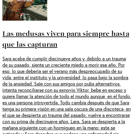
Las medusas viven para siempre hasta
que las capturan
Sara acaba de cumplir diecinueve años y, debido a un trauma
de su pasado, siente un creciente miedo a morir ese año. Por
eso, lo que debería ser el verano más despreocupado de su
vida, entre el instituto y la universidad, lo pasa bajo la sombra
de la ansiedad. Sale con sus amigos por pubs alternativos,
intenta reconciliarse con su exnovio Viktor, bebe en exceso y
quiere llamar la atención de todo el mundo aunque, en el fondo,
es una persona introvertida. Todo cambia después de que Sara
tenga su primera visión en una sala oscura de una discoteca, en
el que se despierta un trauma del pasado: vuelve a encontrarse
con su prima de diecinueve años, Lara. Sara se despierta a la
mañana siguiente con un hormigueo en la mano; este se
extiende y Sara descubre que padece una enfermedad sin