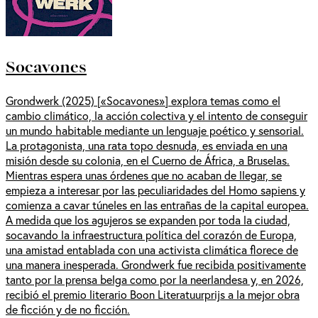
Socavones
Grondwerk (2025) [«Socavones»] explora temas como el
cambio climático, la acción colectiva y el intento de conseguir
un mundo habitable mediante un lenguaje poético y sensorial.
La protagonista, una rata topo desnuda, es enviada en una
misión desde su colonia, en el Cuerno de África, a Bruselas.
Mientras espera unas órdenes que no acaban de llegar, se
empieza a interesar por las peculiaridades del Homo sapiens y
comienza a cavar túneles en las entrañas de la capital europea.
A medida que los agujeros se expanden por toda la ciudad,
socavando la infraestructura política del corazón de Europa,
una amistad entablada con una activista climática florece de
una manera inesperada. Grondwerk fue recibida positivamente
tanto por la prensa belga como por la neerlandesa y, en 2026,
recibió el premio literario Boon Literatuurprijs a la mejor obra
de ficción y de no ficción.