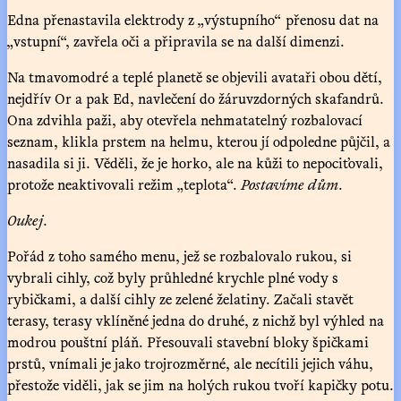
Edna přenastavila elektrody z „výstupního“ přenosu dat na
„vstupní“, zavřela oči a připravila se na další dimenzi.
Na tmavomodré a teplé planetě se objevili avataři obou dětí,
nejdřív Or a pak Ed, navlečení do žáruvzdorných skafandrů.
Ona zdvihla paži, aby otevřela nehmatatelný rozbalovací
seznam, klikla prstem na helmu, kterou jí odpoledne půjčil, a
nasadila si ji. Věděli, že je horko, ale na kůži to nepociťovali,
protože neaktivovali režim „teplota“.
Postavíme dům
.
Oukej
.
Pořád z toho samého menu, jež se rozbalovalo rukou, si
vybrali cihly, což byly průhledné krychle plné vody s
rybičkami, a další cihly ze zelené želatiny. Začali stavět
terasy, terasy vklíněné jedna do druhé, z nichž byl výhled na
modrou pouštní pláň. Přesouvali stavební bloky špičkami
prstů, vnímali je jako trojrozměrné, ale necítili jejich váhu,
přestože viděli, jak se jim na holých rukou tvoří kapičky potu.