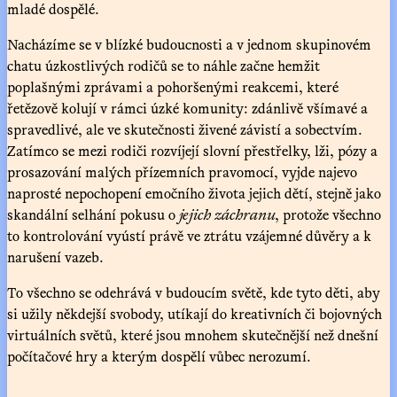
mladé dospělé.
Nacházíme se v blízké budoucnosti a v jednom skupinovém
chatu úzkostlivých rodičů se to náhle začne hemžit
poplašnými zprávami a pohoršenými reakcemi, které
řetězově kolují v rámci úzké komunity: zdánlivě všímavé a
spravedlivé, ale ve skutečnosti živené závistí a sobectvím.
Zatímco se mezi rodiči rozvíjejí slovní přestřelky, lži, pózy a
prosazování malých přízemních pravomocí, vyjde najevo
naprosté nepochopení emočního života jejich dětí, stejně jako
skandální selhání pokusu o
jejich záchranu
, protože všechno
to kontrolování vyústí právě ve ztrátu vzájemné důvěry a k
narušení vazeb.
To všechno se odehrává v budoucím světě, kde tyto děti, aby
si užily někdejší svobody, utíkají do kreativních či bojovných
virtuálních světů, které jsou mnohem skutečnější než dnešní
počítačové hry a kterým dospělí vůbec nerozumí.