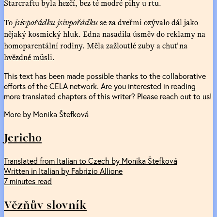
Starcraftu byla hezčí, bez té modré pihy u rtu.
To
jsivpořádku jsivpořádku
se za dveřmi ozývalo dál jako
nějaký kosmický hluk. Edna nasadila úsměv do reklamy na
homoparentální rodiny. Měla zažloutlé zuby a chuť na
hvězdné müsli.
This text has been made possible thanks to the collaborative
efforts of the CELA network. Are you interested in reading
more translated chapters of this writer? Please reach out to us!
More by Monika Štefková
Jericho
Translated from Italian to Czech by Monika Štefková
Written in Italian by Fabrizio Allione
7 minutes read
Vězňův slovník