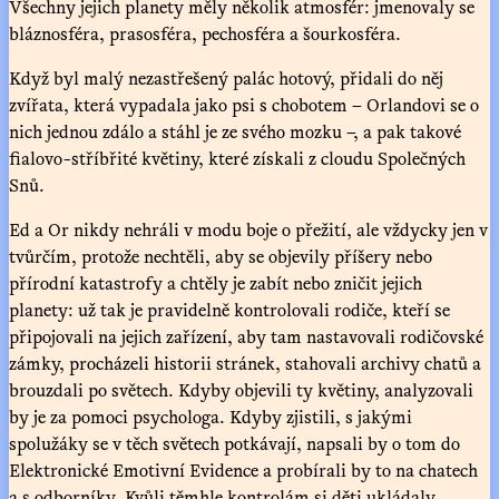
Všechny jejich planety měly několik atmosfér: jmenovaly se
bláznosféra, prasosféra, pechosféra a šourkosféra.
Když byl malý nezastřešený palác hotový, přidali do něj
zvířata, která vypadala jako psi s chobotem – Orlandovi se o
nich jednou zdálo a stáhl je ze svého mozku –, a pak takové
fialovo-stříbřité květiny, které získali z cloudu Společných
Snů.
Ed a Or nikdy nehráli v modu boje o přežití, ale vždycky jen v
tvůrčím, protože nechtěli, aby se objevily příšery nebo
přírodní katastrofy a chtěly je zabít nebo zničit jejich
planety: už tak je pravidelně kontrolovali rodiče, kteří se
připojovali na jejich zařízení, aby tam nastavovali rodičovské
zámky, procházeli historii stránek, stahovali archivy chatů a
brouzdali po světech. Kdyby objevili ty květiny, analyzovali
by je za pomoci psychologa. Kdyby zjistili, s jakými
spolužáky se v těch světech potkávají, napsali by o tom do
Elektronické Emotivní Evidence a probírali by to na chatech
a s odborníky. Kvůli těmhle kontrolám si děti ukládaly