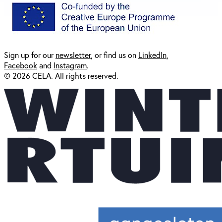
Sign up for our
newsl
etter
, or find us on
LinkedIn
,
Facebook
and
Instagram
.
© 2026 CELA. All rights reserved.