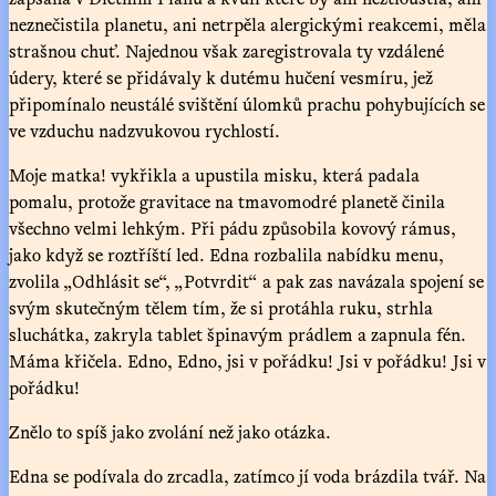
neznečistila planetu, ani netrpěla alergickými reakcemi, měla
strašnou chuť. Najednou však zaregistrovala ty vzdálené
údery, které se přidávaly k dutému hučení vesmíru, jež
připomínalo neustálé svištění úlomků prachu pohybujících se
ve vzduchu nadzvukovou rychlostí.
Moje matka! vykřikla a upustila misku, která padala
pomalu, protože gravitace na tmavomodré planetě činila
všechno velmi lehkým. Při pádu způsobila kovový rámus,
jako když se roztříští led. Edna rozbalila nabídku menu,
zvolila „Odhlásit se“, „Potvrdit“ a pak zas navázala spojení se
svým skutečným tělem tím, že si protáhla ruku, strhla
sluchátka, zakryla tablet špinavým prádlem a zapnula fén.
Máma křičela. Edno, Edno, jsi v pořádku! Jsi v pořádku! Jsi v
pořádku!
Znělo to spíš jako zvolání než jako otázka.
Edna se podívala do zrcadla, zatímco jí voda brázdila tvář. Na