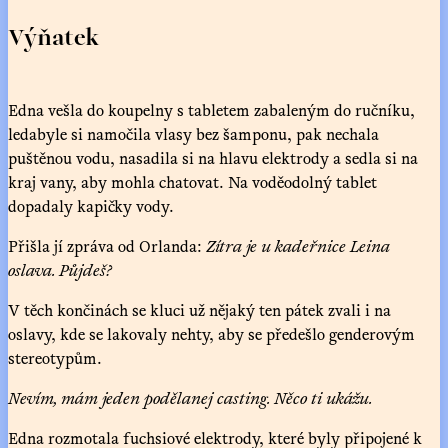
Výňatek
Edna vešla do koupelny s tabletem zabaleným do ručníku,
ledabyle si namočila vlasy bez šamponu, pak nechala
puštěnou vodu, nasadila si na hlavu elektrody a sedla si na
kraj vany, aby mohla chatovat. Na voděodolný tablet
dopadaly kapičky vody.
Přišla jí zpráva od Orlanda:
Zítra je u kadeřnice Leina
oslava. Půjdeš?
V těch končinách se kluci už nějaký ten pátek zvali i na
oslavy, kde se lakovaly nehty, aby se předešlo genderovým
stereotypům.
Nevím, mám jeden podělanej casting. Něco ti ukážu.
Edna rozmotala fuchsiové elektrody, které byly připojené k