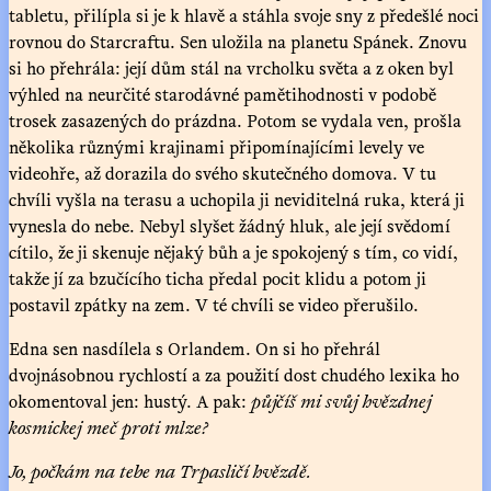
tabletu, přilípla si je k hlavě a stáhla svoje sny z předešlé noci
rovnou do Starcraftu. Sen uložila na planetu Spánek. Znovu
si ho přehrála: její dům stál na vrcholku světa a z oken byl
výhled na neurčité starodávné pamětihodnosti v podobě
trosek zasazených do prázdna. Potom se vydala ven, prošla
několika různými krajinami připomínajícími levely ve
videohře, až dorazila do svého skutečného domova. V tu
chvíli vyšla na terasu a uchopila ji neviditelná ruka, která ji
vynesla do nebe. Nebyl slyšet žádný hluk, ale její svědomí
cítilo, že ji skenuje nějaký bůh a je spokojený s tím, co vidí,
takže jí za bzučícího ticha předal pocit klidu a potom ji
postavil zpátky na zem. V té chvíli se video přerušilo.
Edna sen nasdílela s Orlandem. On si ho přehrál
dvojnásobnou rychlostí a za použití dost chudého lexika ho
okomentoval jen: hustý. A pak:
půjčíš mi svůj hvězdnej
kosmickej meč proti mlze?
Jo, počkám na tebe na Trpasličí hvězdě.