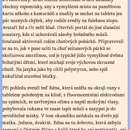
všechny vzpomínky, sny a vymyšlená místa na paměťovou
kartu někoho z kamarádů a snažily se nechat na tabletu jen
pár nuzných chýšek, aby rodiče svedly na falešnou stopu.
Avataři Ed a Or měli hlad. Otevřeli portál do jiné sluneční
soustavy, kde si uchovávali zásoby hvězdného müsli.
Současně aktivovali režim chuťových pohárků. Připravovali
se na to, jak v puse ucítí tu chuť seitanových párků se
skořicovou zmrzlinou, což je typické jídlo vymyšlené dvěma
bohatými dětmi, které míchají svoje výchovou zkrocené
chutě. Na jazyku jako by cítili polystyren, nebo spíš
kukuřičné stavební bločky.
Při pohledu zvenčí teď Edna, která seděla na okraji vany s
tabletem položeným na klíně, s fluorescentními elektrodami
na spáncích, se zavřenýma očima a napůl mokrými vlasy,
pohybovala rukama ve snaze lapit müsli a nasypat je do
neviditelné misky. V tom okamžiku zaťukala na dveře její
matka. Jednou, dvakrát. Edna na tu dobrotu, která nebyla
zapsaná v Dietním Plánu a kvůli které by ani neztloustla, ani