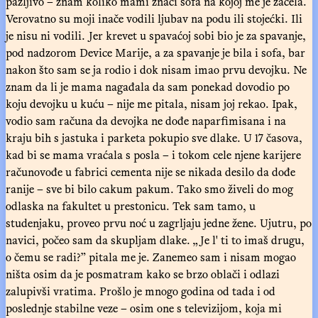
pažljivo – znam koliko mami znači sofa na kojoj me je začela.
Verovatno su moji inače vodili ljubav na podu ili stojećki. Ili
je nisu ni vodili. Jer krevet u spavaćoj sobi bio je za spavanje,
pod nadzorom Device Marije, a za spavanje je bila i sofa, bar
nakon što sam se ja rodio i dok nisam imao prvu devojku. Ne
znam da li je mama nagađala da sam ponekad dovodio po
koju devojku u kuću – nije me pitala, nisam joj rekao. Ipak,
vodio sam računa da devojka ne dođe naparfimisana i na
kraju bih s jastuka i parketa pokupio sve dlake. U 17 časova,
kad bi se mama vraćala s posla – i tokom cele njene karijere
računovođe u fabrici cementa nije se nikada desilo da dođe
ranije – sve bi bilo cakum pakum. Tako smo živeli do mog
odlaska na fakultet u prestonicu. Tek sam tamo, u
studenjaku, proveo prvu noć u zagrljaju jedne žene. Ujutru, po
navici, počeo sam da skupljam dlake. „Je l' ti to imaš drugu,
o čemu se radi?” pitala me je. Zanemeo sam i nisam mogao
ništa osim da je posmatram kako se brzo oblači i odlazi
zalupivši vratima. Prošlo je mnogo godina od tada i od
poslednje stabilne veze – osim one s televizijom, koja mi