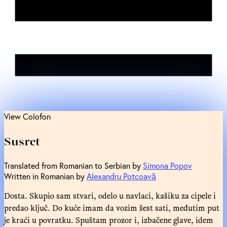
View Colofon
Susret
Translated from Romanian to Serbian by
Simona Popov
Written in Romanian by
Alexandru Potcoavă
Dosta. Skupio sam stvari, odelo u navlaci, kašiku za cipele i
predao ključ. Do kuće imam da vozim šest sati, međutim put
je kraći u povratku. Spuštam prozor i, izbačene glave, idem