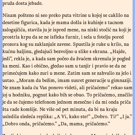
pruža dosta jebade.
Nisam pošteno ni seo preko puta vitrine u kojoj se caklilo na
desetine figurica, kada je mama došla iz kuhinje s tacnom
zalogajčića, stavila ju je ispred mene, na niski stočić na koji je
prostrla krpu da se ne isfleka furnir, i sela u fotelju pored
prozora kog su zaklanjale zavese. Spustila je ruke u krilo, na
kućnu haljinu, gledajući bezvoljno u slike s ekrana. „Hajde,
jedi”, rekla je, a kada sam počeo da žvaćem skrenula je pogled
ka meni. Kao i obično, gledao sam u tanjir i pravio se da ne
primećujem kako zuri u mene. Zatim sam se zahvalio za jelo i
ustao. „Moram da bežim, imam susret generacije u gimnaziji.
Ne znam kada ću Vas ponovo videti, ali pričaćemo” rekao sam
joj u hodniku, pognut kako bih se obuo. To pričaćemo, značilo
je da se čujemo telefonom jednom mesečno i da mi onda priča
šta rade komšije. Ne više od pet minuta, da bi na kraju
usledila sledeća replika: „A Vi, kako ste?” „Dobro. Ti?” „I ja.”
„Dobro onda, pričaćemo.” „Da, mama, pričaćemo.”