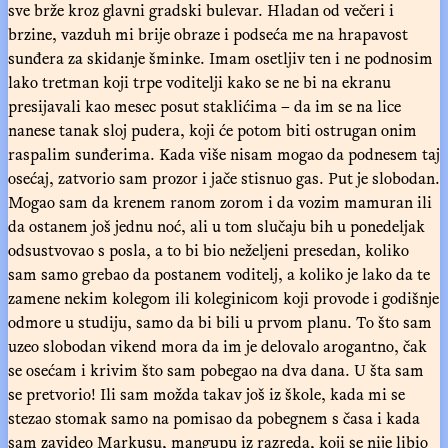
sve brže kroz glavni gradski bulevar. Hladan od večeri i
brzine, vazduh mi brije obraze i podseća me na hrapavost
sunđera za skidanje šminke. Imam osetljiv ten i ne podnosim
lako tretman koji trpe voditelji kako se ne bi na ekranu
presijavali kao mesec posut staklićima – da im se na lice
nanese tanak sloj pudera, koji će potom biti ostrugan onim
raspalim sunđerima. Kada više nisam mogao da podnesem taj
osećaj, zatvorio sam prozor i jače stisnuo gas. Put je slobodan.
Mogao sam da krenem ranom zorom i da vozim mamuran ili
da ostanem još jednu noć, ali u tom slučaju bih u ponedeljak
odsustvovao s posla, a to bi bio neželjeni presedan, koliko
sam samo grebao da postanem voditelj, a koliko je lako da te
zamene nekim kolegom ili koleginicom koji provode i godišnje
odmore u studiju, samo da bi bili u prvom planu. To što sam
uzeo slobodan vikend mora da im je delovalo arogantno, čak
se osećam i krivim što sam pobegao na dva dana. U šta sam
se pretvorio! Ili sam možda takav još iz škole, kada mi se
stezao stomak samo na pomisao da pobegnem s časa i kada
sam zavideo Markusu, mangupu iz razreda, koji se nije libio