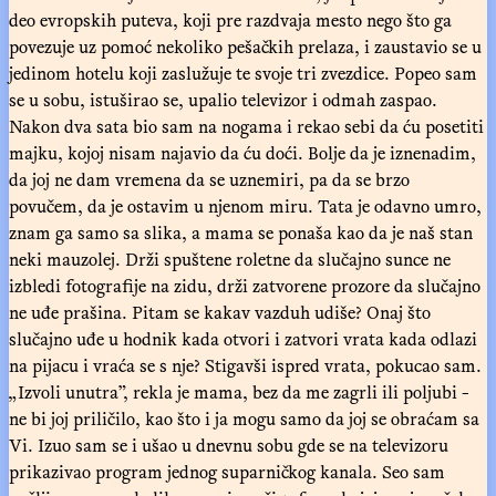
deo evropskih puteva, koji pre razdvaja mesto nego što ga
povezuje uz pomoć nekoliko pešačkih prelaza, i zaustavio se u
jedinom hotelu koji zaslužuje te svoje tri zvezdice. Popeo sam
se u sobu, istuširao se, upalio televizor i odmah zaspao.
Nakon dva sata bio sam na nogama i rekao sebi da ću posetiti
majku, kojoj nisam najavio da ću doći. Bolje da je iznenadim,
da joj ne dam vremena da se uznemiri, pa da se brzo
povučem, da je ostavim u njenom miru. Tata je odavno umro,
znam ga samo sa slika, a mama se ponaša kao da je naš stan
neki mauzolej. Drži spuštene roletne da slučajno sunce ne
izbledi fotografije na zidu, drži zatvorene prozore da slučajno
ne uđe prašina. Pitam se kakav vazduh udiše? Onaj što
slučajno uđe u hodnik kada otvori i zatvori vrata kada odlazi
na pijacu i vraća se s nje? Stigavši ispred vrata, pokucao sam.
„Izvoli unutra”, rekla je mama, bez da me zagrli ili poljubi -
ne bi joj priličilo, kao što i ja mogu samo da joj se obraćam sa
Vi. Izuo sam se i ušao u dnevnu sobu gde se na televizoru
prikazivao program jednog suparničkog kanala. Seo sam