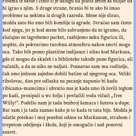
ribama iz škole i činio ti je uslugu da platiš žeton za bilijar da
bi igrao s njim. S druge strane, branio bi te ako bi imao
probleme sa nekima iz drugih razreda. Mene nije dirao,
možda zato što smo bili komšije iz zgrade. Svraćao sam često
kod njega, jer je kod mene bilo zabranjeno da se igramo, da
slučajno ne izgrebemo parket, razbijemo neku figuricu ili,
uopšte, da pokvarimo turobnu atmosferu nakon smrti moga
oca. Tako bih poneo plastične indijance i sišao kod Markusa,
gde si mogao da skačeš i s biblioteke takođe pune figurica, ali
tučanih, a da se niko ne naljuti. Poznavao sam mu roditelje,
čak smo jednom zajedno dobili batine od njegovog oca. Veliki
ribolovac, dan pre odlaska na pecanje napunio bi kadu
ribicama-mamcima i uhvatio nas je kada smo ih lovili teglom
po kadi, prosipali u wc šolju i povlačili vodu vičući „free
Willy!”. Podelio nam je tada bezbroj šamara i šuteva u dupe.
Bar sam i ja tada saznao kako je to kada te tata bije. Možda je
odatle potekao i moj posebni odnos sa Markusom, strahom i
trepetom odeljenja i škole, koji je omogućio i naš ponovni
susret.