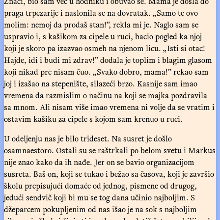
Znači, bio sam već u hodniku i obuvao se. Mama je došla do
praga trpezarije i naslonila se na dovratak. „Samo te ovo
molim: nemoj da prodaš stan!”, rekla mi je. Naglo sam se
uspravio i, s kašikom za cipele u ruci, bacio pogled ka njoj
koji je skoro pa izazvao osmeh na njenom licu. „Isti si otac!
Hajde, idi i budi mi zdrav!” dodala je toplim i blagim glasom
koji nikad pre nisam čuo. „Svako dobro, mama!” rekao sam
joj i izašao na stepenište, silazeći brzo. Kasnije sam imao
vremena da razmislim o načinu na koji se majka pozdravila
sa mnom. Ali nisam više imao vremena ni volje da se vratim i
ostavim kašiku za cipele s kojom sam krenuo u ruci.
U odeljenju nas je bilo trideset. Na susret je došlo
osamnaestoro. Ostali su se raštrkali po belom svetu i Markus
nije znao kako da ih nađe. Jer on se bavio organizacijom
susreta. Baš on, koji se tukao i bežao sa časova, koji je završio
školu prepisujući domaće od jednog, pismene od drugog,
jedući sendvič koji bi mu se tog dana učinio najboljim. S
džeparcem pokupljenim od nas išao je na sok s najboljim