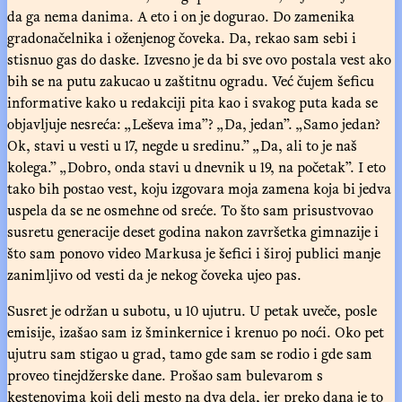
da ga nema danima. A eto i on je dogurao. Do zamenika
gradonačelnika i oženjenog čoveka. Da, rekao sam sebi i
stisnuo gas do daske. Izvesno je da bi sve ovo postala vest ako
bih se na putu zakucao u zaštitnu ogradu. Već čujem šeficu
informative kako u redakciji pita kao i svakog puta kada se
objavljuje nesreća: „Leševa ima”? „Da, jedan”. „Samo jedan?
Ok, stavi u vesti u 17, negde u sredinu.” „Da, ali to je naš
kolega.” „Dobro, onda stavi u dnevnik u 19, na početak”. I eto
tako bih postao vest, koju izgovara moja zamena koja bi jedva
uspela da se ne osmehne od sreće. To što sam prisustvovao
susretu generacije deset godina nakon završetka gimnazije i
što sam ponovo video Markusa je šefici i široj publici manje
zanimljivo od vesti da je nekog čoveka ujeo pas.
Susret je održan u subotu, u 10 ujutru. U petak uveče, posle
emisije, izašao sam iz šminkernice i krenuo po noći. Oko pet
ujutru sam stigao u grad, tamo gde sam se rodio i gde sam
proveo tinejdžerske dane. Prošao sam bulevarom s
kestenovima koji deli mesto na dva dela, jer preko dana je to