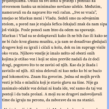
prijateljicama. Ostali su svi došli u pratnji i pohitali ka
otvorenom šanku uz minimalno novčano učešće. Međutim,
nameravali su da naprave što veći račun. „Sve se vraća”,
smejao se Markus meni i Vladu. Sedeli smo za odvojenim
stolom, a pored nas je stajala šefica čekajući znak da nam sipa
još viskija. Posle ponoći sam hteo da odem na spavanje.
Markus i Vlad su se došaptavali kako ih ne bih čuo ili kako se
ne bi čulo kroz glasnu muziku, a ja sam se dosađivao gledajući
drugove koji su igrali i cičali u kolu, dok su im supruge visile
oko vrata. Njihovo veselje je imalo nešto od obesti onih
kojima je otišao voz i koji se nisu previše nadali da će doći
drugi, pogotovo što to ne zavisi od njih. Kao da je ikada i
zavisilo od njih. Ali nisu delovali ni kao neko ko bi se bacio
pod lokomotivu. Znam šta govorim. Jedna od mojih prvih
vesti je bila o mladiću koji je stavio glavu na šine. Nije ga
zanimalo odakle voz dolazi ni kuda ide, već samo da taj voz
postoji i da tuda prolazi. A moji su se drugovi zadovoljavali
time da igraju na peronu, da zaborave da su na stanici.