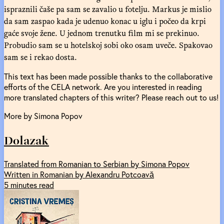
ispraznili čaše pa sam se zavalio u fotelju. Markus je mislio
da sam zaspao kada je udenuo konac u iglu i počeo da krpi
gaće svoje žene. U jednom trenutku film mi se prekinuo.
Probudio sam se u hotelskoj sobi oko osam uveče. Spakovao
sam se i rekao dosta.
This text has been made possible thanks to the collaborative
efforts of the CELA network. Are you interested in reading
more translated chapters of this writer? Please reach out to us!
More by Simona Popov
Dolazak
Translated from Romanian to Serbian by Simona Popov
Written in Romanian by Alexandru Potcoavă
5 minutes read