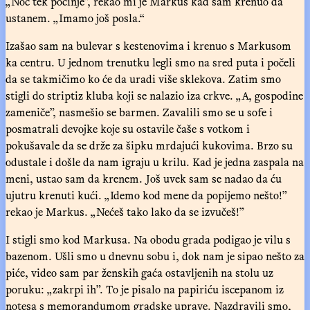
„Noć tek počinje”, rekao mi je Markus kad sam krenuo da
ustanem. „Imamo još posla.“
Izašao sam na bulevar s kestenovima i krenuo s Markusom
ka centru. U jednom trenutku legli smo na sred puta i počeli
da se takmičimo ko će da uradi više sklekova. Zatim smo
stigli do striptiz kluba koji se nalazio iza crkve. „A, gospodine
zameniče”, nasmešio se barmen. Zavalili smo se u sofe i
posmatrali devojke koje su ostavile čaše s votkom i
pokušavale da se drže za šipku mrdajući kukovima. Brzo su
odustale i došle da nam igraju u krilu. Kad je jedna zaspala na
meni, ustao sam da krenem. Još uvek sam se nadao da ću
ujutru krenuti kući. „Idemo kod mene da popijemo nešto!”
rekao je Markus. „Nećeš tako lako da se izvučeš!”
I stigli smo kod Markusa. Na obodu grada podigao je vilu s
bazenom. Ušli smo u dnevnu sobu i, dok nam je sipao nešto za
piće, video sam par ženskih gaća ostavljenih na stolu uz
poruku: „zakrpi ih”. To je pisalo na papiriću iscepanom iz
notesa s memorandumom gradske uprave. Nazdravili smo,