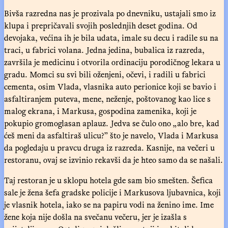
Bivša razredna nas je prozivala po dnevniku, ustajali smo iz
klupa i prepričavali svojih poslednjih deset godina. Od
devojaka, većina ih je bila udata, imale su decu i radile su na
traci, u fabrici volana. Jedna jedina, bubalica iz razreda,
završila je medicinu i otvorila ordinaciju porodičnog lekara u
gradu. Momci su svi bili oženjeni, očevi, i radili u fabrici
cementa, osim Vlada, vlasnika auto perionice koji se bavio i
asfaltiranjem puteva, mene, neženje, poštovanog kao lice s
malog ekrana, i Markusa, gospodina zamenika, koji je
pokupio gromoglasan aplauz. Jedva se čulo ono „alo bre, kad
ćeš meni da asfaltiraš ulicu?” što je navelo, Vlada i Markusa
da pogledaju u pravcu druga iz razreda. Kasnije, na večeri u
restoranu, ovaj se izvinio rekavši da je hteo samo da se našali.
Taj restoran je u sklopu hotela gde sam bio smešten. Šefica
sale je žena šefa gradske policije i Markusova ljubavnica, koji
je vlasnik hotela, iako se na papiru vodi na ženino ime. Ime
žene koja nije došla na svečanu večeru, jer je izašla s