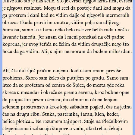
takve kao što je naš šefić. Što je čvršći njegov izraz lica, čvršća
je njegova realnost. Mogu ti reći da postoje dani kad mogu da
ga prozrem i dani kad ne vidim dalje od njegovih mermernih
obraza. I kada provirim unutra, vidim polja smrdljivog
humusa, samo tu i tamo neko belo ostrvce belih rada i nešto
lavande između. Jer znam da i meni ponekad na oči padne
koprena, jer svog šefića ne želim da vidim drugačije nego što
hoću da ga vidim. Ali, s njim ne moram da budem milosrdan.
Ali, šta da ti još pričam o njemu kad i sam imam previše
problema. Skoro sam želeo da putujem po gradu. Samo sam
hteo da se prošetam od centra do Špice, do mesta gde reka
skreće u meandar i okreće se prema severu, kroz bubne opne
da propustim pesmu senica, da odmorim oči na lenjom
zelenom prostranstvu kroz koje zabadam pogled, čas na jednu
čas na drugu ribu. Štuka, pastrmka, šaran, klen, keder,
belica plotica… Ne razumem taj sport. Stoje na Plečnikovim
stepenicama i zabacuju štapove u vodu, ako treba, čekaju