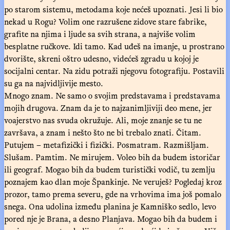
po starom sistemu, metodama koje nećeš upoznati. Jesi li bio
nekad u Rogu? Volim one razrušene zidove stare fabrike,
grafite na njima i ljude sa svih strana, a najviše volim
besplatne ručkove. Idi tamo. Kad uđeš na imanje, u prostrano
dvorište, skreni oštro udesno, videćeš zgradu u kojoj je
socijalni centar. Na zidu potraži njegovu fotografiju. Postavili
su ga na najvidljivije mesto.
Mnogo znam. Ne samo o svojim predstavama i predstavama
mojih drugova. Znam da je to najzanimljiviji deo mene, jer
voajerstvo nas svuda okružuje. Ali, moje znanje se tu ne
završava, a znam i nešto što ne bi trebalo znati. Čitam.
Putujem – metafizički i fizički. Posmatram. Razmišljam.
Slušam. Pamtim. Ne mirujem. Voleo bih da budem istoričar
ili geograf. Mogao bih da budem turistički vodič, tu zemlju
poznajem kao dlan moje Špankinje. Ne veruješ? Pogledaj kroz
prozor, tamo prema severu, gde na vrhovima ima još pomalo
snega. Ona udolina između planina je Kamniško sedlo, levo
pored nje je Brana, a desno Planjava. Mogao bih da budem i