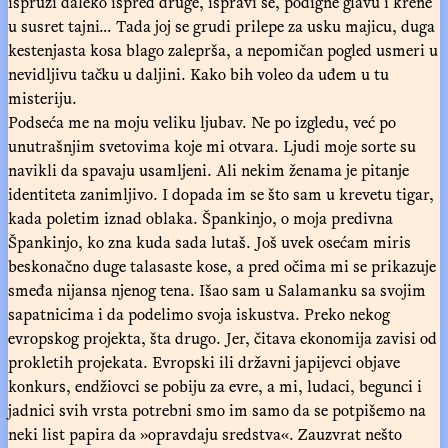
ispruži daleko ispred druge, ispravi se, podigne glavu i krene
u susret tajni… Tada joj se grudi prilepe za usku majicu, duga
kestenjasta kosa blago zaleprša, a nepomičan pogled usmeri u
nevidljivu tačku u daljini. Kako bih voleo da uđem u tu
misteriju.
Podseća me na moju veliku ljubav. Ne po izgledu, već po
unutrašnjim svetovima koje mi otvara. Ljudi moje sorte su
navikli da spavaju usamljeni. Ali nekim ženama je pitanje
identiteta zanimljivo. I dopada im se što sam u krevetu tigar,
kada poletim iznad oblaka. Špankinjo, o moja predivna
Špankinjo, ko zna kuda sada lutaš. Još uvek osećam miris
beskonačno duge talasaste kose, a pred očima mi se prikazuje
smeđa nijansa njenog tena. Išao sam u Salamanku sa svojim
sapatnicima i da podelimo svoja iskustva. Preko nekog
evropskog projekta, šta drugo. Jer, čitava ekonomija zavisi od
prokletih projekata. Evropski ili državni japijevci objave
konkurs, endžiovci se pobiju za evre, a mi, ludaci, begunci i
jadnici svih vrsta potrebni smo im samo da se potpišemo na
neki list papira da »opravdaju sredstva«. Zauzvrat nešto