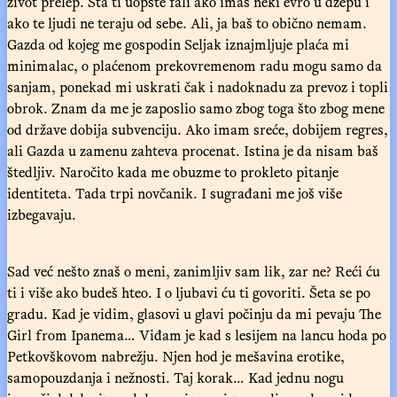
život prelep. Šta ti uopšte fali ako imaš neki evro u džepu i
ako te ljudi ne teraju od sebe. Ali, ja baš to obično nemam.
Gazda od kojeg me gospodin Seljak iznajmljuje plaća mi
minimalac, o plaćenom prekovremenom radu mogu samo da
sanjam, ponekad mi uskrati čak i nadoknadu za prevoz i topli
obrok. Znam da me je zaposlio samo zbog toga što zbog mene
od države dobija subvenciju. Ako imam sreće, dobijem regres,
ali Gazda u zamenu zahteva procenat. Istina je da nisam baš
štedljiv. Naročito kada me obuzme to prokleto pitanje
identiteta. Tada trpi novčanik. I sugrađani me još više
izbegavaju.
Sad već nešto znaš o meni, zanimljiv sam lik, zar ne? Reći ću
ti i više ako budeš hteo. I o ljubavi ću ti govoriti. Šeta se po
gradu. Kad je vidim, glasovi u glavi počinju da mi pevaju The
Girl from Ipanema… Viđam je kad s lesijem na lancu hoda po
Petkovškovom nabrežju. Njen hod je mešavina erotike,
samopouzdanja i nežnosti. Taj korak… Kad jednu nogu