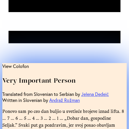
View Colofon
Very Important Person
Translated from Slovenian to Serbian by
Jelena Dedeić
Written in Slovenian by
Andraž Rožman
Ponovo sam po ceo dan buljio u svetleće brojeve iznad lifta. 8
… 7 … 6 … 5 … 4 … 3 … 2 … 1 … „Dobar dan, gospodine
Seljak.” Svaki put ga pozdravim, jer svoj posao obavljam