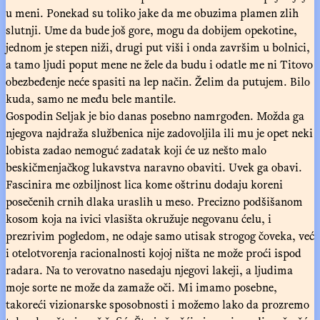
u meni. Ponekad su toliko jake da me obuzima plamen zlih
slutnji. Ume da bude još gore, mogu da dobijem opekotine,
jednom je stepen niži, drugi put viši i onda završim u bolnici,
a tamo ljudi poput mene ne žele da budu i odatle me ni Titovo
obezbeđenje neće spasiti na lep način. Želim da putujem. Bilo
kuda, samo ne među bele mantile.
Gospodin Seljak je bio danas posebno namrgođen. Možda ga
njegova najdraža službenica nije zadovoljila ili mu je opet neki
lobista zadao nemoguć zadatak koji će uz nešto malo
beskičmenjačkog lukavstva naravno obaviti. Uvek ga obavi.
Fascinira me ozbiljnost lica kome oštrinu dodaju koreni
posečenih crnih dlaka uraslih u meso. Precizno podšišanom
kosom koja na ivici vlasišta okružuje negovanu ćelu, i
prezrivim pogledom, ne odaje samo utisak strogog čoveka, već
i otelotvorenja racionalnosti kojoj ništa ne može proći ispod
radara. Na to verovatno nasedaju njegovi lakeji, a ljudima
moje sorte ne može da zamaže oči. Mi imamo posebne,
takoreći vizionarske sposobnosti i možemo lako da prozremo