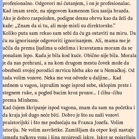
profesionalno. Odgovori mi ćutanjem, i on je profesionalac.
Kad imam sreće, na njegovom kamenom licu zasija brazda.
Ako je dobro raspoložen, podigne desnu obrvu kao da želi da
kaže: „Znam da si tu, ali moje misli su direktorske.”
Koliko puta sam rekao sam sebi da ću ga ostaviti na miru. Da
ću na ignorisanje odgovoriti ignorisanjem. Ali, mama me je
učila da prema ljudima u odelima i kravatama moram da se
ponašam lepo. Kada je bila kod kuće. Obično nije bila. Morala
je da nas prehrani, a na kom drugom mestu čovek može da
obezbedi svojoj porodici mrvicu hleba ako ne u Nemačkoj. Od
tada volim vozove. Neka me voz odvede u daljine… Kad
sednem u vagon, ispružim noge ispred sebe, sklopim prste i
stegnem ruke, a pogled bacim kroz prozor… I ćihu-ćihu
prema Minhenu.
Kad čujem škripanje ispod vagona, znam da sam na početku i
da kraja još dugo neće biti. Dobro je što su naši vozovi
praistorijski i što me podsećaju na Franca Jozefa. Volim
istoriju. Ne volim završetke. Zamišljam da otpor koji nastaje
između točkova voza i šina proizvodi iskre. Iskre se pojavljuju