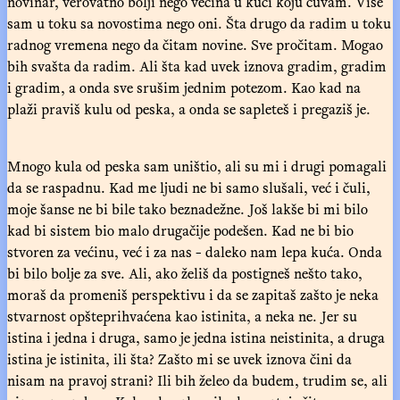
novinar, verovatno bolji nego većina u kući koju čuvam. Više
sam u toku sa novostima nego oni. Šta drugo da radim u toku
radnog vremena nego da čitam novine. Sve pročitam. Mogao
bih svašta da radim. Ali šta kad uvek iznova gradim, gradim
i gradim, a onda sve srušim jednim potezom. Kao kad na
plaži praviš kulu od peska, a onda se sapleteš i pregaziš je.
Mnogo kula od peska sam uništio, ali su mi i drugi pomagali
da se raspadnu. Kad me ljudi ne bi samo slušali, već i čuli,
moje šanse ne bi bile tako beznadežne. Još lakše bi mi bilo
kad bi sistem bio malo drugačije podešen. Kad ne bi bio
stvoren za većinu, već i za nas - daleko nam lepa kuća. Onda
bi bilo bolje za sve. Ali, ako želiš da postigneš nešto tako,
moraš da promeniš perspektivu i da se zapitaš zašto je neka
stvarnost opšteprihvaćena kao istinita, a neka ne. Jer su
istina i jedna i druga, samo je jedna istina neistinita, a druga
istina je istinita, ili šta? Zašto mi se uvek iznova čini da
nisam na pravoj strani? Ili bih želeo da budem, trudim se, ali