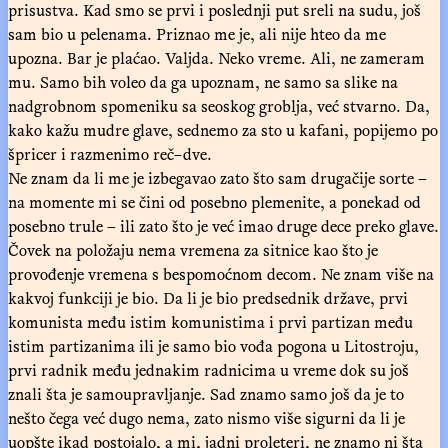
prisustva. Kad smo se prvi i poslednji put sreli na sudu, još
sam bio u pelenama. Priznao me je, ali nije hteo da me
upozna. Bar je plaćao. Valjda. Neko vreme. Ali, ne zameram
mu. Samo bih voleo da ga upoznam, ne samo sa slike na
nadgrobnom spomeniku sa seoskog groblja, već stvarno. Da,
kako kažu mudre glave, sednemo za sto u kafani, popijemo po
špricer i razmenimo reč−dve.
Ne znam da li me je izbegavao zato što sam drugačije sorte –
na momente mi se čini od posebno plemenite, a ponekad od
posebno trule – ili zato što je već imao druge dece preko glave.
Čovek na položaju nema vremena za sitnice kao što je
provođenje vremena s bespomoćnom decom. Ne znam više na
kakvoj funkciji je bio. Da li je bio predsednik države, prvi
komunista među istim komunistima i prvi partizan među
istim partizanima ili je samo bio vođa pogona u Litostroju,
prvi radnik među jednakim radnicima u vreme dok su još
znali šta je samoupravljanje. Sad znamo samo još da je to
nešto čega već dugo nema, zato nismo više sigurni da li je
uopšte ikad postojalo, a mi, jadni proleteri, ne znamo ni šta