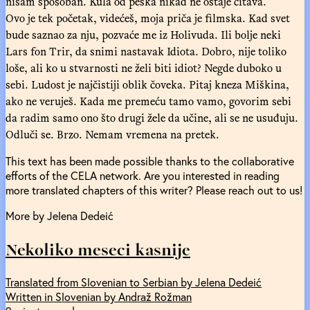
nisam sposoban. Kula od peska nikad ne ostaje čitava.
Ovo je tek početak, videćeš, moja priča je filmska. Kad svet
bude saznao za nju, pozvaće me iz Holivuda. Ili bolje neki
Lars fon Trir, da snimi nastavak Idiota. Dobro, nije toliko
loše, ali ko u stvarnosti ne želi biti idiot? Negde duboko u
sebi. Ludost je najčistiji oblik čoveka. Pitaj kneza Miškina,
ako ne veruješ. Kada me premeću tamo vamo, govorim sebi
da radim samo ono što drugi žele da učine, ali se ne usuđuju.
Odluči se. Brzo. Nemam vremena na pretek.
This text has been made possible thanks to the collaborative
efforts of the CELA network. Are you interested in reading
more translated chapters of this writer? Please reach out to us!
More by Jelena Dedeić
Nekoliko meseci kasnije
Translated from Slovenian to Serbian by Jelena Dedeić
Written in Slovenian by Andraž Rožman