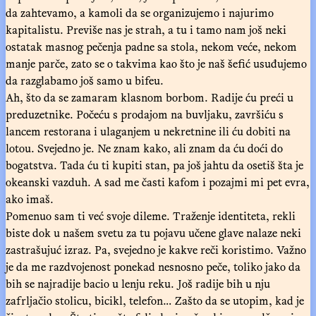
da zahtevamo, a kamoli da se organizujemo i najurimo
kapitalistu. Previše nas je strah, a tu i tamo nam još neki
ostatak masnog pečenja padne sa stola, nekom veće, nekom
manje parče, zato se o takvima kao što je naš šefić usuđujemo
da razglabamo još samo u bifeu.
Ah, što da se zamaram klasnom borbom. Radije ću preći u
preduzetnike. Počeću s prodajom na buvljaku, završiću s
lancem restorana i ulaganjem u nekretnine ili ću dobiti na
lotou. Svejedno je. Ne znam kako, ali znam da ću doći do
bogatstva. Tada ću ti kupiti stan, pa još jahtu da osetiš šta je
okeanski vazduh. A sad me časti kafom i pozajmi mi pet evra,
ako imaš.
Pomenuo sam ti već svoje dileme. Traženje identiteta, rekli
biste dok u našem svetu za tu pojavu učene glave nalaze neki
zastrašujuć izraz. Pa, svejedno je kakve reči koristimo. Važno
je da me razdvojenost ponekad nesnosno peče, toliko jako da
bih se najradije bacio u lenju reku. Još radije bih u nju
zafrljačio stolicu, bicikl, telefon… Zašto da se utopim, kad je