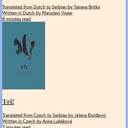
Translated from Dutch to Serbian by Tamara Britka
Written in Dutch by Marjolein Visser
8 minutes read
Tri!
Translated from Czech to Serbian by Jelena Đorđević
Written in Czech by Anna Luňáková
7 minutes read