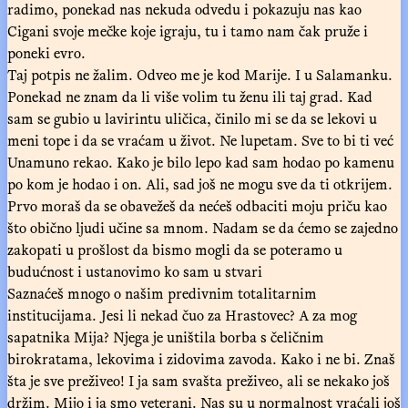
radimo, ponekad nas nekuda odvedu i pokazuju nas kao
Cigani svoje mečke koje igraju, tu i tamo nam čak pruže i
poneki evro.
Taj potpis ne žalim. Odveo me je kod Marije. I u Salamanku.
Ponekad ne znam da li više volim tu ženu ili taj grad. Kad
sam se gubio u lavirintu uličica, činilo mi se da se lekovi u
meni tope i da se vraćam u život. Ne lupetam. Sve to bi ti već
Unamuno rekao. Kako je bilo lepo kad sam hodao po kamenu
po kom je hodao i on. Ali, sad još ne mogu sve da ti otkrijem.
Prvo moraš da se obavežeš da nećeš odbaciti moju priču kao
što obično ljudi učine sa mnom. Nadam se da ćemo se zajedno
zakopati u prošlost da bismo mogli da se poteramo u
budućnost i ustanovimo ko sam u stvari
Saznaćeš mnogo o našim predivnim totalitarnim
institucijama. Jesi li nekad čuo za Hrastovec? A za mog
sapatnika Mija? Njega je uništila borba s čeličnim
birokratama, lekovima i zidovima zavoda. Kako i ne bi. Znaš
šta je sve preživeo! I ja sam svašta preživeo, ali se nekako još
držim. Mijo i ja smo veterani. Nas su u normalnost vraćali još