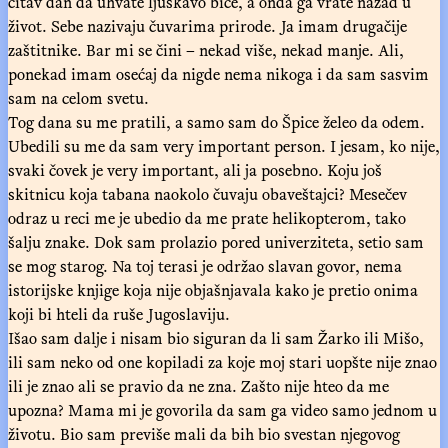
čitav dan da uhvate ljuskavo biće, a onda ga vrate nazad u
život. Sebe nazivaju čuvarima prirode. Ja imam drugačije
zaštitnike. Bar mi se čini – nekad više, nekad manje. Ali,
ponekad imam osećaj da nigde nema nikoga i da sam sasvim
sam na celom svetu.
Tog dana su me pratili, a samo sam do Špice želeo da odem.
Ubedili su me da sam very important person. I jesam, ko nije,
svaki čovek je very important, ali ja posebno. Koju još
skitnicu koja tabana naokolo čuvaju obaveštajci? Mesečev
odraz u reci me je ubedio da me prate helikopterom, tako
šalju znake. Dok sam prolazio pored univerziteta, setio sam
se mog starog. Na toj terasi je održao slavan govor, nema
istorijske knjige koja nije objašnjavala kako je pretio onima
koji bi hteli da ruše Jugoslaviju.
Išao sam dalje i nisam bio siguran da li sam Žarko ili Mišo,
ili sam neko od one kopiladi za koje moj stari uopšte nije znao
ili je znao ali se pravio da ne zna. Zašto nije hteo da me
upozna? Mama mi je govorila da sam ga video samo jednom u
životu. Bio sam previše mali da bih bio svestan njegovog