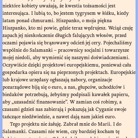
niektóre kobiety uważają, że kwestia tożsamości jest
interesująca. I lubią to, bo jestem tygrysem w łóżku, kiedy
latam ponad chmurami. Hiszpanko, o moja piękna
Hiszpanko, kto mi powie, gdzie teraz wędrujesz. Wciąż czuję
zapach jej nieskończenie długich falujących włosów, przed
oczami pojawia się brązowawy odcień jej cery. Pojechaliśmy
wspólnie do Salamanki – pracownicy socjalni i towarzysze
mojej niedoli, aby wymienić się naszymi doświadczeniami.
Oczywiście dzięki projektowi europejskiemu, ponieważ cała
gospodarka opiera się na pieprzonych projektach. Europejskie
lub krajowe urzędasy ogłaszają nabory, organizacje
pozarządowe biją się o euro, a nas, głupców, uchodźców i
biedaków potrzebują, żebyśmy podpisali kawałek papieru,
aby „uzasadnić finansowanie”. W zamian coś robimy, a
czasami gdzieś nas zabierają i pokazują jak Cyganie swoje
tańczące niedźwiedzie, a nawet dają nam jakieś euro.
Tego projektu nie żałuję. Zabrał mnie do Marii. I do
Salamanki. Czasami nie wiem, czy bardziej kocham tę