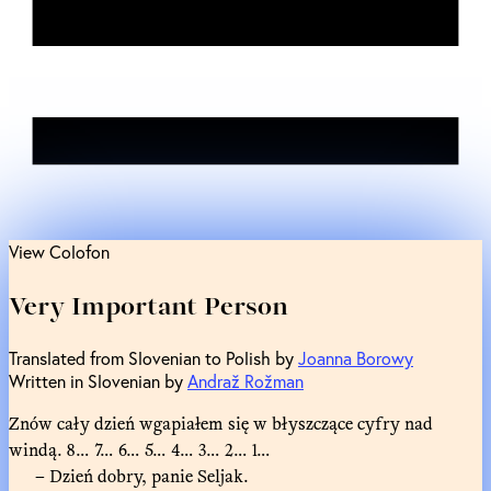
View Colofon
Very Important Person
Translated from Slovenian to Polish by
Joanna Borowy
Written in Slovenian by
Andraž Rožman
Znów cały dzień wgapiałem się w błyszczące cyfry nad
windą. 8… 7… 6… 5… 4… 3… 2… 1…
– Dzień dobry, panie Seljak.