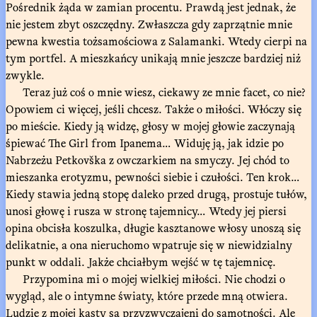
Pośrednik żąda w zamian procentu. Prawdą jest jednak, że
nie jestem zbyt oszczędny. Zwłaszcza gdy zaprzątnie mnie
pewna kwestia tożsamościowa z Salamanki. Wtedy cierpi na
tym portfel. A mieszkańcy unikają mnie jeszcze bardziej niż
zwykle.
Teraz już coś o mnie wiesz, ciekawy ze mnie facet, co nie?
Opowiem ci więcej, jeśli chcesz. Także o miłości. Włóczy się
po mieście. Kiedy ją widzę, głosy w mojej głowie zaczynają
śpiewać The Girl from Ipanema… Widuję ją, jak idzie po
Nabrzeżu Petkovška z owczarkiem na smyczy. Jej chód to
mieszanka erotyzmu, pewności siebie i czułości. Ten krok…
Kiedy stawia jedną stopę daleko przed drugą, prostuje tułów,
unosi głowę i rusza w stronę tajemnicy… Wtedy jej piersi
opina obcisła koszulka, długie kasztanowe włosy unoszą się
delikatnie, a ona nieruchomo wpatruje się w niewidzialny
punkt w oddali. Jakże chciałbym wejść w tę tajemnicę.
Przypomina mi o mojej wielkiej miłości. Nie chodzi o
wygląd, ale o intymne światy, które przede mną otwiera.
Ludzie z mojej kasty są przyzwyczajeni do samotności. Ale