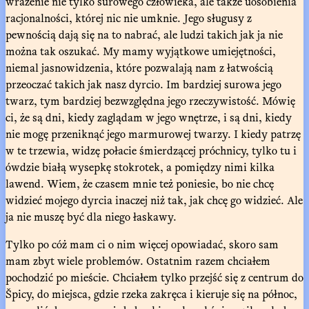
wrażenie nie tylko surowego człowieka, ale także uosobienia
racjonalności, której nic nie umknie. Jego sługusy z
pewnością dają się na to nabrać, ale ludzi takich jak ja nie
można tak oszukać. My mamy wyjątkowe umiejętności,
niemal jasnowidzenia, które pozwalają nam z łatwością
przeoczać takich jak nasz dyrcio. Im bardziej surowa jego
twarz, tym bardziej bezwzględna jego rzeczywistość. Mówię
ci, że są dni, kiedy zaglądam w jego wnętrze, i są dni, kiedy
nie mogę przeniknąć jego marmurowej twarzy. I kiedy patrzę
w te trzewia, widzę połacie śmierdzącej próchnicy, tylko tu i
ówdzie białą wysepkę stokrotek, a pomiędzy nimi kilka
lawend. Wiem, że czasem mnie też poniesie, bo nie chcę
widzieć mojego dyrcia inaczej niż tak, jak chcę go widzieć. Ale
ja nie muszę być dla niego łaskawy.
Tylko po cóż mam ci o nim więcej opowiadać, skoro sam
mam zbyt wiele problemów. Ostatnim razem chciałem
pochodzić po mieście. Chciałem tylko przejść się z centrum do
Špicy, do miejsca, gdzie rzeka zakręca i kieruje się na północ,