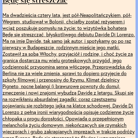
Będę się streszczać
Ma dwadzieścia cztery lata, jest pół-Neapolitańczykiem, pół-
Węgrem, studiował w Bolonii, chciałby zostać reżyserem i
wciąż poszukuje pomysłu na życie: to wizytówka bohatera
Będę się streszczać, błyskotliwego debiutu Davide Di Lorenzo.
Ma na imię Davide, tak samo jak autor, i spotykamy go po raz
pierwszy w Budapeszcie, rodzinnym mieście jego matki.
Zostawił za sobą Włochy, przyjaciół i rodzinę, i choć życie za
granicą dostarcza mu wielu groteskowych przygód, jego
codzienność przypomina senną włóczęgę. Przeprowadzka do
Berlina nie za wiele zmienia, sprawi to dopiero przyjęcie do
szkoły filmowej i przenosiny do Rzymu. Klimat dzielnicy
Pigneto, nocne balangi (i brawurowe powroty do domu),
zmęczenie i nowi znajomi wybudzą Davide z letargu. Skupi się
na rozwikłaniu absurdalnej zagadki: coraz częstszemu
pojawianiu się rozbitego jajka na klatce schodowej. Davide Di
Lorenzo z pełną ironii wiarygodnością opisuje codzienne życie
chłopaka u progu dorosłości. Opowiada o przepełnionym
melancholią życiu domowym, niekończących się rzymskich
wieczorach i grubo zakrapianych imprezach w trakcie podróży
przez Europę. Będę się streszczać to fikuśna i wzruszająca