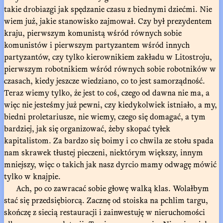
takie drobiazgi jak spędzanie czasu z biednymi dziećmi. Nie
wiem już, jakie stanowisko zajmował. Czy był prezydentem
kraju, pierwszym komunistą wśród równych sobie
komunistów i pierwszym partyzantem wśród innych
partyzantów, czy tylko kierownikiem zakładu w Litostroju,
pierwszym robotnikiem wśród równych sobie robotników w
czasach, kiedy jeszcze wiedziano, co to jest samorządność.
Teraz wiemy tylko, że jest to coś, czego od dawna nie ma, a
więc nie jesteśmy już pewni, czy kiedykolwiek istniało, a my,
biedni proletariusze, nie wiemy, czego się domagać, a tym
bardziej, jak się organizować, żeby skopać tyłek
kapitalistom. Za bardzo się boimy i co chwila ze stołu spada
nam skrawek tłustej pieczeni, niektórym większy, innym
mniejszy, więc o takich jak nasz dyrcio mamy odwagę mówić
tylko w knajpie.
Ach, po co zawracać sobie głowę walką klas. Wolałbym
stać się przedsiębiorcą. Zacznę od stoiska na pchlim targu,
skończę z siecią restauracji i zainwestuję w nieruchomości