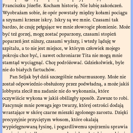
Franciszku Józefie. Kocham historię. Nie lubię zakończeń.
Wyobrażam sobie, że opór powstały między kołami pociągu
a szynami krzesze iskry. Iskry są we mnie. Czasami tak
bardzo, że czuję pełgające we mnie złowrogie płomienie. Może
być też gorzej, mogę zostać poparzony, czasami stopień
poparzeń jest niższy, czasami wyższy, i wtedy ląduję w
szpitalu, a to nie jest miejsce, w którym człowiek mojego
pokroju chce być, i nawet ochroniarze Tita nie mogą mnie
stamtąd wyciągnąć. Chcę podróżować. Gdziekolwiek, byle
nie do białych fartuchów.
Pan Seljak był dziś szczególnie naburmuszony. Może nie
został odpowiednio obsłużony przez podwładną, a może jakiś
lobbysta zlecił mu zadanie nie do wykonania, które
oczywiście wykona w jakiś obślizgły sposób. Zawsze to robi.
Fascynuje mnie powaga jego twarzy, której ostrości dodają
wrastające w skórę czarne mieszki zgolonego zarostu. Dzięki
precyzyjnie przyciętym włosom, które okalają
wypielęgnowaną łysinę, i pogardliwemu spojrzeniu sprawia