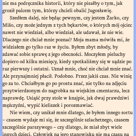
nie ma podręcznika historii, który nie pisałby o tym, jak
groził palcem tym, którzy chcieli obalić Jugosławię.
Szedłem dalej, nie będąc pewnym, czy jestem Žarko, czy
Mišo, czy może jednym z tych bękartów, o których mój ojciec
nawet nie wiedział, albo wiedział, ale udawał, że nie wie.
Dlaczego nie chciał mnie poznać? Moja mama mówiła mi, że
widziałem go tylko raz w życiu. Byłem zbyt młody, by
zdawać sobie sprawę z jego obecności. Moczyłem pieluchy
dopiero od kilku miesięcy, kiedy spotkaliśmy się w sądzie po
raz pierwszy i ostatni. Uznał mnie, choć nie chciał mnie znać.
Ale przynajmniej płacił. Podobno. Przez jakiś czas. Nie winię
go za to. Chciałbym go po prostu znać, nie tylko na zdjęciu
przytwierdzonym do nagrobka na wiejskim cmentarzu, lecz
naprawdę. Usiąść przy stole w knajpie, jak dwaj prawdziwi
mężczyźni, wypić kieliszek i porozmawiać.
Nie wiem, czy unikał mnie dlatego, że byłem innego sortu
– czasem wydaje mi się, że szczególnie szlachetnego, czasem
szczególnie parszywego – czy dlatego, że miał zbyt wiele
innych dzieci. Człowiek na jego stanowisku nie ma czasu na