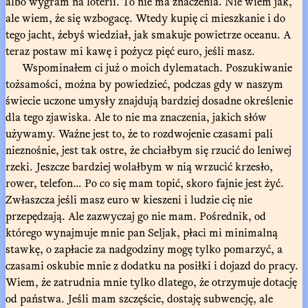
albo wygram na loterii. To nie ma znaczenia. Nie wiem jak,
ale wiem, że się wzbogacę. Wtedy kupię ci mieszkanie i do
tego jacht, żebyś wiedział, jak smakuje powietrze oceanu. A
teraz postaw mi kawę i pożycz pięć euro, jeśli masz.
Wspominałem ci już o moich dylematach. Poszukiwanie
tożsamości, można by powiedzieć, podczas gdy w naszym
świecie uczone umysły znajdują bardziej dosadne określenie
dla tego zjawiska. Ale to nie ma znaczenia, jakich słów
używamy. Ważne jest to, że to rozdwojenie czasami pali
nieznośnie, jest tak ostre, że chciałbym się rzucić do leniwej
rzeki. Jeszcze bardziej wolałbym w nią wrzucić krzesło,
rower, telefon… Po co się mam topić, skoro fajnie jest żyć.
Zwłaszcza jeśli masz euro w kieszeni i ludzie cię nie
przepędzają. Ale zazwyczaj go nie mam. Pośrednik, od
którego wynajmuje mnie pan Seljak, płaci mi minimalną
stawkę, o zapłacie za nadgodziny mogę tylko pomarzyć, a
czasami oskubie mnie z dodatku na posiłki i dojazd do pracy.
Wiem, że zatrudnia mnie tylko dlatego, że otrzymuje dotację
od państwa. Jeśli mam szczęście, dostaję subwencję, ale