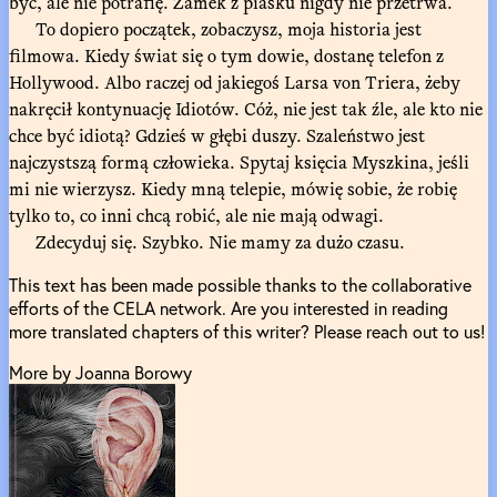
być, ale nie potrafię. Zamek z piasku nigdy nie przetrwa.
To dopiero początek, zobaczysz, moja historia jest
filmowa. Kiedy świat się o tym dowie, dostanę telefon z
Hollywood. Albo raczej od jakiegoś Larsa von Triera, żeby
nakręcił kontynuację Idiotów. Cóż, nie jest tak źle, ale kto nie
chce być idiotą? Gdzieś w głębi duszy. Szaleństwo jest
najczystszą formą człowieka. Spytaj księcia Myszkina, jeśli
mi nie wierzysz. Kiedy mną telepie, mówię sobie, że robię
tylko to, co inni chcą robić, ale nie mają odwagi.
Zdecyduj się. Szybko. Nie mamy za dużo czasu.
This text has been made possible thanks to the collaborative
efforts of the CELA network. Are you interested in reading
more translated chapters of this writer? Please reach out to us!
More by Joanna Borowy