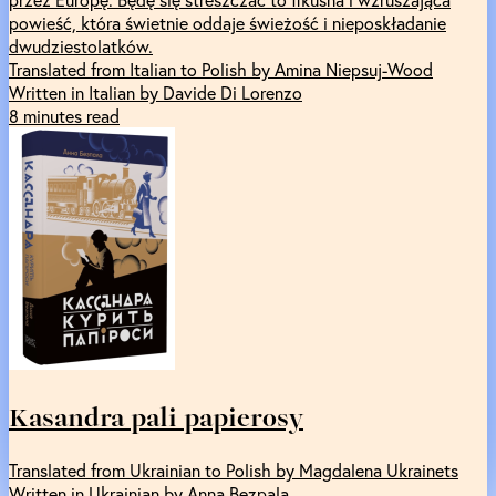
powieść, która świetnie oddaje świeżość i nieposkładanie
dwudziestolatków.
Translated from Italian to Polish by Amina Niepsuj-Wood
Written in Italian by Davide Di Lorenzo
8 minutes read
Kasandra pali papierosy
Translated from Ukrainian to Polish by Magdalena Ukrainets
Written in Ukrainian by Anna Bezpala