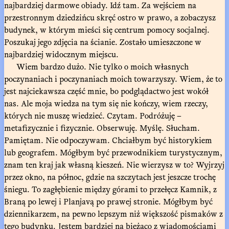
najbardziej darmowe obiady. Idź tam. Za wejściem na
przestronnym dziedzińcu skręć ostro w prawo, a zobaczysz
budynek, w którym mieści się centrum pomocy socjalnej.
Poszukaj jego zdjęcia na ścianie. Zostało umieszczone w
najbardziej widocznym miejscu.
Wiem bardzo dużo. Nie tylko o moich własnych
poczynaniach i poczynaniach moich towarzyszy. Wiem, że to
jest najciekawsza część mnie, bo podglądactwo jest wokół
nas. Ale moja wiedza na tym się nie kończy, wiem rzeczy,
których nie muszę wiedzieć. Czytam. Podróżuję –
metafizycznie i fizycznie. Obserwuję. Myślę. Słucham.
Pamiętam. Nie odpoczywam. Chciałbym być historykiem
lub geografem. Mógłbym być przewodnikiem turystycznym,
znam ten kraj jak własną kieszeń. Nie wierzysz w to? Wyjrzyj
przez okno, na północ, gdzie na szczytach jest jeszcze trochę
śniegu. To zagłębienie między górami to przełęcz Kamnik, z
Braną po lewej i Planjavą po prawej stronie. Mógłbym być
dziennikarzem, na pewno lepszym niż większość pismaków z
tego budynku. Jestem bardziej na bieżąco z wiadomościami