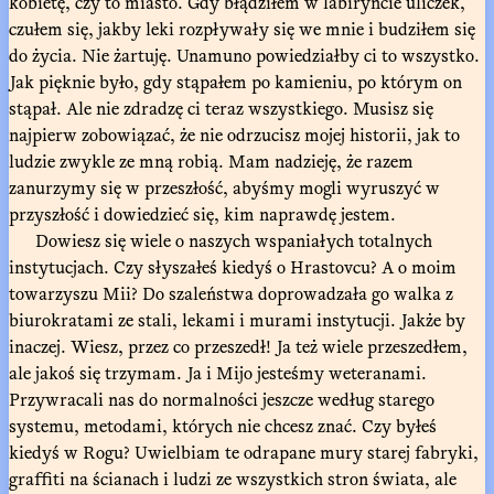
kobietę, czy to miasto. Gdy błądziłem w labiryncie uliczek,
czułem się, jakby leki rozpływały się we mnie i budziłem się
do życia. Nie żartuję. Unamuno powiedziałby ci to wszystko.
Jak pięknie było, gdy stąpałem po kamieniu, po którym on
stąpał. Ale nie zdradzę ci teraz wszystkiego. Musisz się
najpierw zobowiązać, że nie odrzucisz mojej historii, jak to
ludzie zwykle ze mną robią. Mam nadzieję, że razem
zanurzymy się w przeszłość, abyśmy mogli wyruszyć w
przyszłość i dowiedzieć się, kim naprawdę jestem.
Dowiesz się wiele o naszych wspaniałych totalnych
instytucjach. Czy słyszałeś kiedyś o Hrastovcu? A o moim
towarzyszu Mii? Do szaleństwa doprowadzała go walka z
biurokratami ze stali, lekami i murami instytucji. Jakże by
inaczej. Wiesz, przez co przeszedł! Ja też wiele przeszedłem,
ale jakoś się trzymam. Ja i Mijo jesteśmy weteranami.
Przywracali nas do normalności jeszcze według starego
systemu, metodami, których nie chcesz znać. Czy byłeś
kiedyś w Rogu? Uwielbiam te odrapane mury starej fabryki,
graffiti na ścianach i ludzi ze wszystkich stron świata, ale