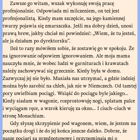
Zawsze go witam, wszak wykonuję swoją pracę
profesjonalnie. Odpowiada mi milczeniem, on też jest
profesjonalistą. Kiedy mam szczęście, na jego kamiennej
twarzy pojawia się zmarszczka. Jeśli ma dobry dzień, unosi
prawą brew, jakby chciał mi powiedzieć: „Wiem, że tu jesteś,
ale ja działam po dyrektorsku”.
Ileż to razy mówiłem sobie, że zostawię go w spokoju. Że
na ignorowanie odpowiem ignorowaniem. Ale moja mama
nauczyła mnie, że wobec ludzi w garniturach i krawatach
należy zachowywać się grzecznie. Kiedy była w domu.
Zazwyczaj jej nie było. Musiała nas utrzymać, a gdzie indziej
można było zarobić na chleb, jak nie w Niemczech. Od tamtej
pory uwielbiam pociągi. Wsiąść do pociągu byle jakiego…
Kiedy siadam w wagonie, rozprostowuję nogi, splatam palce
i wyciągam ręce, a wzrok kieruję za okno… I ciuch-ciuch w
stronę Monachium.
Gdy słyszę skrzypienie pod wagonem, wiem, że jestem na
początku drogi i że do jej końca jeszcze daleko. Dobrze, że
nasze pociągi są przedpotopowe i przypominają mi o