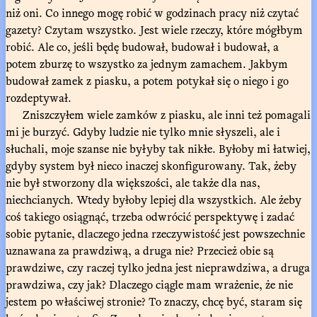
niż oni. Co innego mogę robić w godzinach pracy niż czytać
gazety? Czytam wszystko. Jest wiele rzeczy, które mógłbym
robić. Ale co, jeśli będę budował, budował i budował, a
potem zburzę to wszystko za jednym zamachem. Jakbym
budował zamek z piasku, a potem potykał się o niego i go
rozdeptywał.
Zniszczyłem wiele zamków z piasku, ale inni też pomagali
mi je burzyć. Gdyby ludzie nie tylko mnie słyszeli, ale i
słuchali, moje szanse nie byłyby tak nikłe. Byłoby mi łatwiej,
gdyby system był nieco inaczej skonfigurowany. Tak, żeby
nie był stworzony dla większości, ale także dla nas,
niechcianych. Wtedy byłoby lepiej dla wszystkich. Ale żeby
coś takiego osiągnąć, trzeba odwrócić perspektywę i zadać
sobie pytanie, dlaczego jedna rzeczywistość jest powszechnie
uznawana za prawdziwą, a druga nie? Przecież obie są
prawdziwe, czy raczej tylko jedna jest nieprawdziwa, a druga
prawdziwa, czy jak? Dlaczego ciągle mam wrażenie, że nie
jestem po właściwej stronie? To znaczy, chcę być, staram się