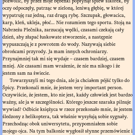
pozwolić, by przez moje bębenki popłynął śpiew sikorek, by
oczy odpoczęły, patrząc w zieloną, leniwą głębię, w której
wypatruję raz jedną, raz drugą rybę. Szczupak, głowacica,
karp, kleń, ukleja, płoć… Nie rozumiem tego sportu. Stoją na
Nabrzeżu Plečnika, zarzucają wędki, czasami czekają cały
dzień, aby złapać łuskowate stworzenie, a następnie
wypuszczają je z powrotem do wody. Nazywają siebie
obrońcami przyrody. Ja mam innych ochroniarzy.
Przynajmniej tak mi się wydaje – czasem bardziej, czasem
mniej. Ale czasami mam wrażenie, że nie ma nikogo i że
jestem sam na świecie.
Towarzyszyli mi tego dnia, ale ja chciałem pójść tylko do
Špicy. Przekonali mnie, że jestem very important person.
Oczywiście, że jestem, kto nie jest, każdy człowiek jest bardzo
ważny, ale ja w szczególności. Którego jeszcze szaraka pilnuje
wywiad? Odbicie księżyca w rzece przekonało mnie, że jestem
śledzony z helikoptera, tak właśnie wysyłają sobie sygnały.
Przechodząc obok uniwersytetu, przypomniałem sobie
mojego ojca. Na tym balkonie wygłosił słynne przemówienie i