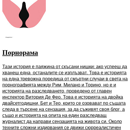
Порнорама
Тази история е паяжина от скъсани нишки: ако успееш да
хванеш една, останалите се изплъзват. Това е историята
на една тревожна поредица от смъртни случаи в света на
порнографията между Рим, Милано и Торино, но е и
историята на разследването, проведено от главен
инспектор Витория Де Фео. Това е историята на двойка
двайсетгодишни, Бет и Тео, които се озовават по същата
следа в търсене на сензация, за да съживят своя блог, а
също и историята на опита на един разследващ
журналист да направи сензацията на живота си. Около
техните сложни издирвания се движи сюрреалистичен