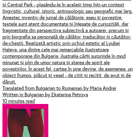
și Central Park - plasându-le în același timp într-un context
lingvistic, cultural, istoric, antropologic sau geografic mai larg.
Amestec inventiv de jurnal de călătorie, eseu și povestire,
textele sunt atent documentate și înțesate de curiozități, dar
fragmentate din perspectiva subiectivă a autoarei, precum și
prin biografia sa personală de călător, traducător și căutător-
de-chestii. Realizată artistic prin ochiul estetic al Lyubei
Haleva, una dintre cele mai remarcabile ilustratoare
contemporane din Bulgaria, ilustrația cărții surprinde în mod
minunat și plin de umor natura și starea de spirit ale
povestirilor. În acest fel, cartea în sine devine, de asemenea, un
obiect frumos, plăcut și vesel - de citit și recitit, de avut și de
dăruit.
Translated from Bulgarian to Romanian by Maria Andrei
Written in Bulgarian by Ekaterina Petrova
10 minutes read