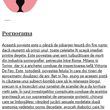
Pornorama
Această poveste este o pânză de păianjen țesută din fire rupte:
dacă reușești să prinzi unul, toate celelalte îți scapă imediat
printre degete. Este povestea unei serii tulburătoare de morți
din industria pornografiei, petrecute între Roma, Milano și
Torino, dar și a anchetei conduse de inspectoarea-șefă Vittoria
De Feo. Este, totodată, povestea felului în care doi tineri de
aproximativ douăzeci de ani, Bet și Teo, ajung pe aceeași pistă
în căutarea unui subiect-bombă care să le relanseze blogul,
precum și a încercării unui jurnalist de scandal de a da lovitura
vieții sale. În jurul investigațiilor complicate conduse de aceștia
gravitează un cor suprarealist de personaje grotești: chirurgi
care se îmbogățesc vânzând jucării sexuale modelate după
anatomia vedetelor porno decedate, avocați diabolici care își