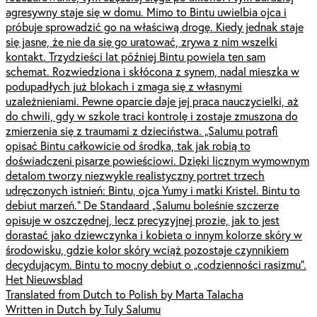
agresywny staje się w domu. Mimo to Bintu uwielbia ojca i
próbuje sprowadzić go na właściwą drogę. Kiedy jednak staje
się jasne, że nie da się go uratować, zrywa z nim wszelki
kontakt. Trzydzieści lat później Bintu powiela ten sam
schemat. Rozwiedziona i skłócona z synem, nadal mieszka w
podupadłych już blokach i zmaga się z własnymi
uzależnieniami. Pewne oparcie daje jej praca nauczycielki, aż
do chwili, gdy w szkole traci kontrolę i zostaje zmuszona do
zmierzenia się z traumami z dzieciństwa. „Salumu potrafi
opisać Bintu całkowicie od środka, tak jak robią to
doświadczeni pisarze powieściowi. Dzięki licznym wymownym
detalom tworzy niezwykle realistyczny portret trzech
udręczonych istnień: Bintu, ojca Yumy i matki Kristel. Bintu to
debiut marzeń.” De Standaard „Salumu boleśnie szczerze
opisuje w oszczędnej, lecz precyzyjnej prozie, jak to jest
dorastać jako dziewczynka i kobieta o innym kolorze skóry w
środowisku, gdzie kolor skóry wciąż pozostaje czynnikiem
decydującym. Bintu to mocny debiut o „codzienności rasizmu”.
Het Nieuwsblad
Translated from Dutch to Polish by Marta Talacha
Written in Dutch by Tuly Salumu