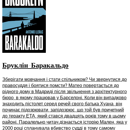
Бруклін-Баракальдо
Зберігати мовчання і стати спільником? Чи звернутися до
правосуддя і боятися помсти? Матео повертається до
рідного дому в Мадриді після звільнення з архітектурного
бюро, в якому працював у Барселоні. Коли він випадково
знаходить пістолет серед речей свого батька Хуана, він
починає підозрювати, запідозрює, що той був причетний
до теракту ЕТА, який стався двадцять років тому в цьому
районі. Паралельно читач дізнається історію Мален, яка у
2000 році спланувала вбивство судді в тому самому