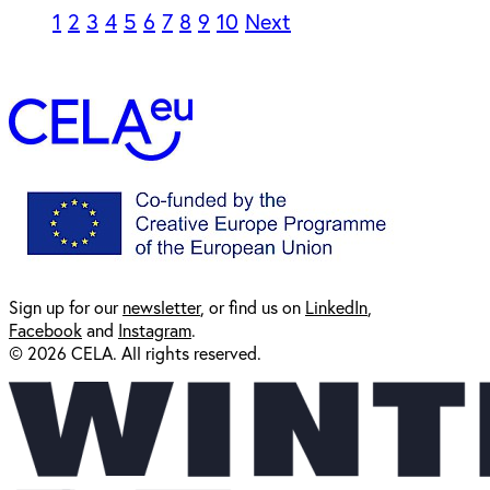
1
2
3
4
5
6
7
8
9
10
Next
Sign up for our
newsl
etter
, or find us on
LinkedIn
,
Facebook
and
Instagram
.
© 2026 CELA. All rights reserved.