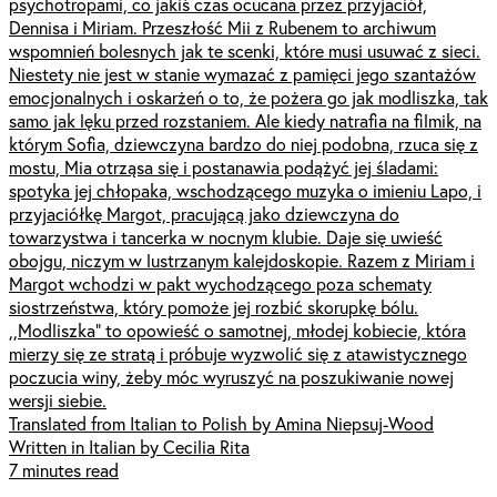
psychotropami, co jakiś czas ocucana przez przyjaciół,
Dennisa i Miriam. Przeszłość Mii z Rubenem to archiwum
wspomnień bolesnych jak te scenki, które musi usuwać z sieci.
Niestety nie jest w stanie wymazać z pamięci jego szantażów
emocjonalnych i oskarżeń o to, że pożera go jak modliszka, tak
samo jak lęku przed rozstaniem. Ale kiedy natrafia na filmik, na
którym Sofia, dziewczyna bardzo do niej podobna, rzuca się z
mostu, Mia otrząsa się i postanawia podążyć jej śladami:
spotyka jej chłopaka, wschodzącego muzyka o imieniu Lapo, i
przyjaciółkę Margot, pracującą jako dziewczyna do
towarzystwa i tancerka w nocnym klubie. Daje się uwieść
obojgu, niczym w lustrzanym kalejdoskopie. Razem z Miriam i
Margot wchodzi w pakt wychodzącego poza schematy
siostrzeństwa, który pomoże jej rozbić skorupkę bólu.
,,Modliszka” to opowieść o samotnej, młodej kobiecie, która
mierzy się ze stratą i próbuje wyzwolić się z atawistycznego
poczucia winy, żeby móc wyruszyć na poszukiwanie nowej
wersji siebie.
Translated from Italian to Polish by Amina Niepsuj-Wood
Written in Italian by Cecilia Rita
7 minutes read