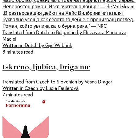
Невероятен роман. Изключително добър.“ — de Volkskrant
„В разтърсващия дебют на Хейс Вилбринк читателят
буквално усеща как селото го дебне с пронизващ поглед.
Роман, който увлича като бурна река.“ — NRC
Translated from Dutch to Bulgarian by Elissaveta Manolova
Maciel
Written in Dutch by Gijs Wilbrink
8 minutes read
Iskreno, ljubica, briga me
Translated from Czech to Slovenian by Vesna Dragar
Written in Czech by Lucie Faulerová
7 minutes read