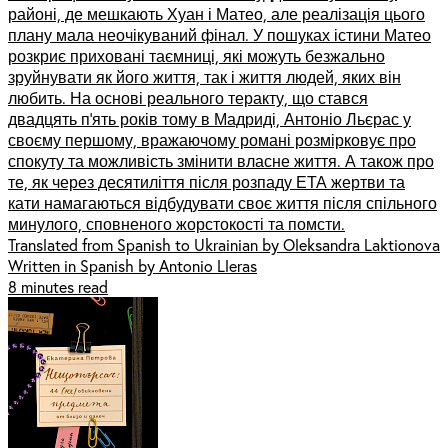
районі, де мешкають Хуан і Матео, але реалізація цього
плану мала неочікуваний фінал. У пошуках істини Матео
розкриє приховані таємниці, які можуть безжально
зруйнувати як його життя, так і життя людей, яких він
любить. На основі реального теракту, що стався
двадцять п’ять років тому в Мадриді, Антоніо Льєрас у
своєму першому, вражаючому романі розмірковує про
спокуту та можливість змінити власне життя. А також про
те, як через десятиліття після розпаду ЕТА жертви та
кати намагаються відбудувати своє життя після спільного
минулого, сповненого жорстокості та помсти.
Translated from Spanish to Ukrainian by Oleksandra Laktionova
Written in Spanish by Antonio Lleras
8 minutes read