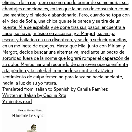
eliminar de la red, pero que no puede borrar de su memoria: sus
chantajes emocionales, en los que la acusa de consumirlo como
una mantis; y el miedo a abandonarlo. Pero, cuando se topa con
el video de Sofia, una chica que se le parece y se tira de un
puente, Mia se espabila y se pone tras sus pasos: encuentra a
Lapo, su novio, músico en ascenso, y a Margot, su amiga,
escort y bailarina en una discoteca, y se deja seducir por ellos,
en un molinete de espejos. Hasta que Mia, junto con Miriam y
Margot, decide buscar una alternativa, mediante un pacto de
sororidad fuera de la norma que logrará romper el caparazón de
su dolor. Mantis narra el recorrido de una joven que se enfrenta
a la pérdida y la soledad, rebelándose contra el atávico
sentimiento de culpa femenino para lanzarse hacia adelante,
hacia la luz de su yo futura.
Translated from Italian to Spanish by Camila Ramírez
Written in Italian by Cecilia Rita
9 minutes read