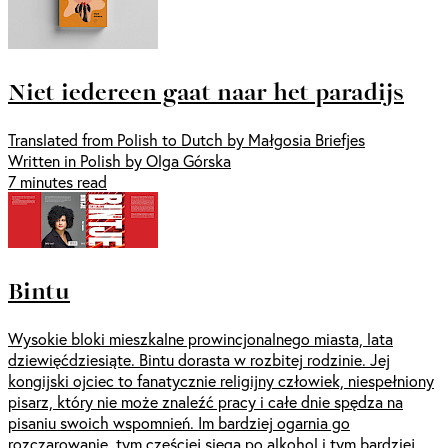
Niet iedereen gaat naar het paradijs
Translated from Polish to Dutch by Małgosia Briefjes
Written in Polish by Olga Górska
7 minutes read
Bintu
Wysokie bloki mieszkalne prowincjonalnego miasta, lata
dziewięćdziesiąte. Bintu dorasta w rozbitej rodzinie. Jej
kongijski ojciec to fanatycznie religijny człowiek, niespełniony
pisarz, który nie może znaleźć pracy i całe dnie spędza na
pisaniu swoich wspomnień. Im bardziej ogarnia go
rozczarowanie, tym częściej sięga po alkohol i tym bardziej