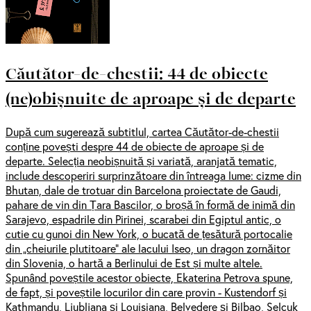
Căutător-de-chestii: 44 de obiecte
(ne)obișnuite de aproape și de departe
După cum sugerează subtitlul, cartea Căutător-de-chestii
conține povești despre 44 de obiecte de aproape și de
departe. Selecția neobișnuită și variată, aranjată tematic,
include descoperiri surprinzătoare din întreaga lume: cizme din
Bhutan, dale de trotuar din Barcelona proiectate de Gaudi,
pahare de vin din Țara Bascilor, o broșă în formă de inimă din
Sarajevo, espadrile din Pirinei, scarabei din Egiptul antic, o
cutie cu gunoi din New York, o bucată de țesătură portocalie
din „cheiurile plutitoare” ale lacului Iseo, un dragon zornăitor
din Slovenia, o hartă a Berlinului de Est și multe altele.
Spunând poveștile acestor obiecte, Ekaterina Petrova spune,
de fapt, și poveștile locurilor din care provin - Kustendorf și
Kathmandu, Ljubljana și Louisiana, Belvedere și Bilbao, Selcuk