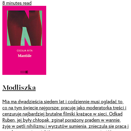
8 minutes read
Modliszka
Mia ma dwadzieścia siedem lat i codziennie musi oglądać to,
co na tym świecie najgorsze: pracuje jako moderatorka treści i
cenzuruje najbardziej brutalne filmiki krążące w sieci. Odkąd
Ruben, jej były chłopak, zginął porażony prądem w wannie,
żyje w pętli nihilizmu i wyrzutów sumienia, znieczula się pracą i