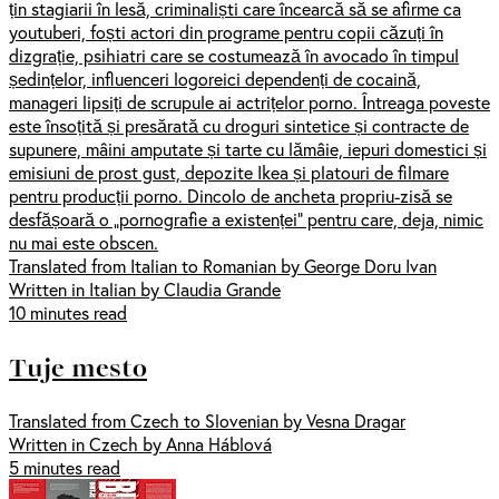
țin stagiarii în lesă, criminaliști care încearcă să se afirme ca
youtuberi, foști actori din programe pentru copii căzuți în
dizgrație, psihiatri care se costumează în avocado în timpul
ședințelor, influenceri logoreici dependenți de cocaină,
manageri lipsiți de scrupule ai actrițelor porno. Întreaga poveste
este însoțită și presărată cu droguri sintetice și contracte de
supunere, mâini amputate și tarte cu lămâie, iepuri domestici și
emisiuni de prost gust, depozite Ikea și platouri de filmare
pentru producții porno. Dincolo de ancheta propriu-zisă se
desfășoară o „pornografie a existenței” pentru care, deja, nimic
nu mai este obscen.
Translated from Italian to Romanian by George Doru Ivan
Written in Italian by Claudia Grande
10 minutes read
Tuje mesto
Translated from Czech to Slovenian by Vesna Dragar
Written in Czech by Anna Háblová
5 minutes read