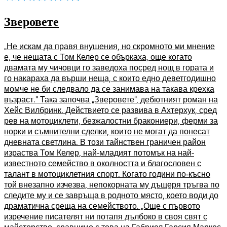
Зверовете
„Не искам да правя внушения, но скромното ми мнение
е, че нещата с Том Келер се объркаха, още когато
двамата му чичовци го заведоха посред нощ в гората и
го накараха да върши неща, с които едно деветгодишно
момче не би следвало да се занимава на такава крехка
възраст.“ Така започва „Зверовете“, дебютният роман на
Хейс Вилбринк. Действието се развива в Ахтерхук, сред
рев на мотоциклети, безжалостни бракониери, ферми за
норки и съмнителни сделки, които не могат да понесат
дневната светлина. В този тайнствен граничен район
израства Том Келер, най-младият потомък на най-
известното семейство в околността и благословен с
талант в мотоциклетния спорт. Когато години по-късно
той внезапно изчезва, непокорната му дъщеря тръгва по
следите му и се завръща в родното място, което води до
драматична среща на семейството. „Още с първото
изречение писателят ни потапя дълбоко в своя свят с
майсторство, сравнимо с това на Габриел Гарсия Маркес.