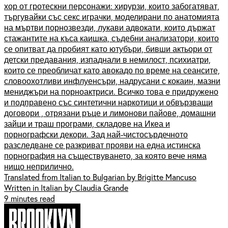
хор от гротескни персонажи: хирурзи, които забогатяват,
търгувайки със секс играчки, моделирани по анатомията
на мъртви порнозвезди, лукави адвокати, които държат
стажантите на къса каишка, съдебни анализатори, които
се опитват да пробият като ютубъри, бивши актьори от
детски предавания, изпаднали в немилост, психиатри,
които се преобличат като авокадо по време на сеансите,
словоохотливи инфлуенсъри, надрусани с кокаин, мазни
мениджъри на порноактриси. Всичко това е придружено
и подправено със синтетични наркотици и обвързващи
договори , отрязани ръце и лимонови пайове, домашни
зайци и траш програми, складове на Икеа и
порнографски декори. Зад най-чистосърдечното
разследване се разкриват прояви на една истинска
порнография на съществуването, за която вече няма
нищо неприлично.
Translated from Italian to Bulgarian by Brigitte Mancuso
Written in Italian by Claudia Grande
9 minutes read