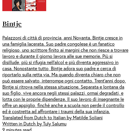
Bintje
Palazzoni di città di provincia, anni Novanta. Bintje cresce in
una famiglia lacerata. Suo padre congolese è un fanatico
religioso, uno scrittore finito ai margini che non riesce a trovare
lavoro e durante il giorno lavora alle sue memorie. Più si
disillude, più si rifugia nell’alcol e più diventa aggressivo in
casa. Nonostante tutto, Bintje adora suo padre e cerca di
riportarlo sulla retta via. Ma quando diventa chiaro che non
può essere salvato, interrompe ogni contatto. Trent’anni dopo,
Bintje si ritrova nella stessa situazione. Separata e lontana da
suo figlio, vive ancora negli stessi palazzi, ormai degradati, e
lotta con le proprie dipendenze. Il suo lavoro di insegnante le
offre un appiglio, finché anche a scuola non perde il controllo
ed è costretta ad affrontare i traumi della sua infanzia.
Translated from Dutch to Italian by Matilde Soliani
Written in Dutch by Tuly Salumu
9 minutes read