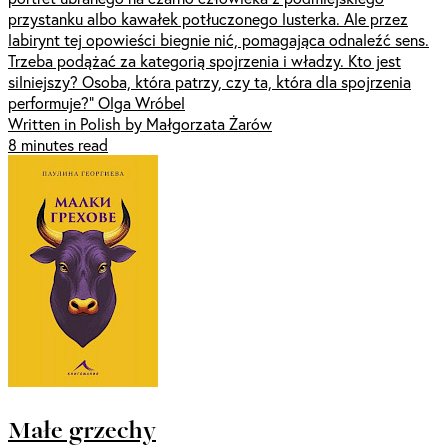
przystanku albo kawałek potłuczonego lusterka. Ale przez
labirynt tej opowieści biegnie nić, pomagająca odnaleźć sens.
Trzeba podążać za kategorią spojrzenia i władzy. Kto jest
silniejszy? Osoba, która patrzy, czy ta, która dla spojrzenia
performuje?” Olga Wróbel
Written in Polish by Małgorzata Żarów
8 minutes read
Małe grzechy