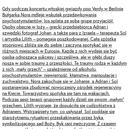
Gdy podczas koncertu włoskiej gwiazdy pop Verdy w Berlinie
Bułgarka Nora mdleje wskutek przedawkowania
psychostymulantów, los splata ze sobą grupę przyjaciół.
Osoby obecne w loży – grecki przedsiębiorca Adrian i
szwedzki fotograf Johan, a także para z Izraela – terapeuta Sol
i artystka Lilith – pomagają poszkodowanej. Cała szóstka
stopniowo zbliża się do siebie i zaczyna spotykać się w
różnych miejscach w Europie. Każde z nich wydaje się być
osobą odnoszącą sukcesy i szczęśliwą, ale w głębi duszy
noszą w sobie traumy z przeszłości. Te traumy rodzą w każdym
z nich „mały grzech” – uzależnienie od alkoholu,
psychostymulantów, niewierność, kłamstwa, manipulacje i
zuchwalstwo. Nora zakochuje się w Johanie, a Adrian i Sol
postanawiają zbudować nowoczesny ośrodek regeneracyjny
na Krecie. Towarzystwo spotyka się tam na wakacjach.
Podczas sesji terapii grupowej każdy dzieli się swoim „małym”
grzechem. Lilith wyznaje, że dopuściła się cudzołóstwa z
Adrianem. Wstrząśnięty tym, co usłyszał, Sol poddaje się
starożytnemu rytuałowi przeskakiwania przez byka,
symbolizującego sąd Boży. Byk rani mężczyznę. Z czasem