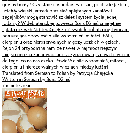
gdy był mały? Czy stare gospodarstwo, sad, pobliskie jezioro,
ucichły wiejski jarmark oraz sieć splątanych kanałów i
zagajników mogą stanowić szkielet i system życia jednej
rodziny? W debiutanckiej powieści Boris Džinić umiejętnie
splata przeszłość i teraźniejszość swoich bohaterów, tworząc
poruszającą opowieść o sile wspomnień, miłości, bólu,
cierpieniu oraz nierozerwalnych międzyludzkich więziach.
Rejon 24 przypomina nam, że nawet w najmroczniejszym
miejscu można zachować radość życia i wiarę, że warto wrócić
do tego, co na nas czeka. Powieść o sile wspomnień, miłości,
cierpieniu i nierozerwalnych więziach między ludźmi.
Translated from Serbian to Polish by Patrycja Chajęcka
Written in Serbian by Boris Džinić
7 minutes read