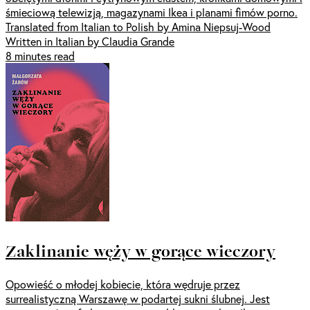
śmieciową telewizją, magazynami Ikea i planami fimów porno.
Translated from Italian to Polish by Amina Niepsuj-Wood
Written in Italian by Claudia Grande
8 minutes read
Zaklinanie węży w gorące wieczory
Opowieść o młodej kobiecie, która wędruje przez
surrealistyczną Warszawę w podartej sukni ślubnej. Jest