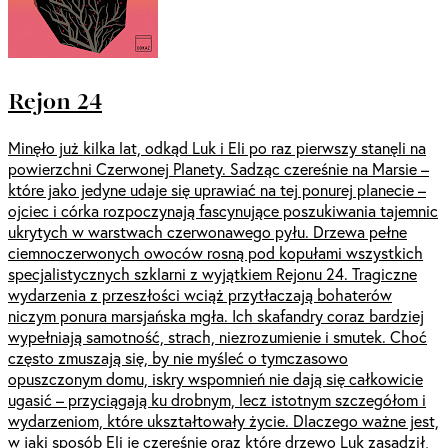
Rejon 24
Minęło już kilka lat, odkąd Luk i Eli po raz pierwszy stanęli na
powierzchni Czerwonej Planety. Sadząc czereśnie na Marsie –
które jako jedyne udaje się uprawiać na tej ponurej planecie –
ojciec i córka rozpoczynają fascynujące poszukiwania tajemnic
ukrytych w warstwach czerwonawego pyłu. Drzewa pełne
ciemnoczerwonych owoców rosną pod kopułami wszystkich
specjalistycznych szklarni z wyjątkiem Rejonu 24. Tragiczne
wydarzenia z przeszłości wciąż przytłaczają bohaterów
niczym ponura marsjańska mgła. Ich skafandry coraz bardziej
wypełniają samotność, strach, niezrozumienie i smutek. Choć
często zmuszają się, by nie myśleć o tymczasowo
opuszczonym domu, iskry wspomnień nie dają się całkowicie
ugasić – przyciągają ku drobnym, lecz istotnym szczegółom i
wydarzeniom, które ukształtowały życie. Dlaczego ważne jest,
w jaki sposób Eli je czereśnie oraz które drzewo Luk zasadził,