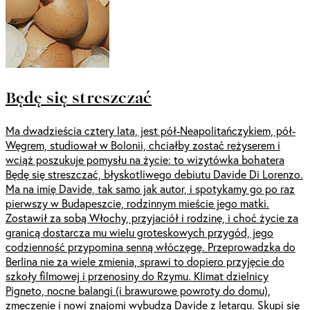
Będę się streszczać
Ma dwadzieścia cztery lata, jest pół-Neapolitańczykiem, pół-
Węgrem, studiował w Bolonii, chciałby zostać reżyserem i
wciąż poszukuje pomysłu na życie: to wizytówka bohatera
Będę się streszczać, błyskotliwego debiutu Davide Di Lorenzo.
Ma na imię Davide, tak samo jak autor, i spotykamy go po raz
pierwszy w Budapeszcie, rodzinnym mieście jego matki.
Zostawił za sobą Włochy, przyjaciół i rodzinę, i choć życie za
granicą dostarcza mu wielu groteskowych przygód, jego
codzienność przypomina senną włóczęgę. Przeprowadzka do
Berlina nie za wiele zmienia, sprawi to dopiero przyjęcie do
szkoły filmowej i przenosiny do Rzymu. Klimat dzielnicy
Pigneto, nocne balangi (i brawurowe powroty do domu),
zmęczenie i nowi znajomi wybudzą Davide z letargu. Skupi się