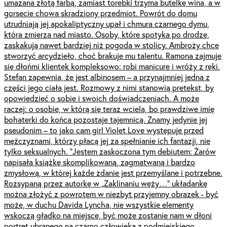
umazana złotą farbą, zamiast torebki trzyma butelkę wina, a w
gorsecie chowa skradziony przedmiot. Powrót do domu
utrudniają jej apokaliptyczny upał i chmura czarnego dymu,
która zmierza nad miasto. Osoby, które spotyka po drodze,
zaskakują nawet bardziej niż pogoda w stolicy. Ambroży chce
stworzyć arcydzieło, choć brakuje mu talentu. Ramona zajmuje
się dłońmi klientek kompleksowo: robi manicure i wróży z ręki.
Stefan zapewnia, że jest albinosem – a przynajmniej jedna z
części jego ciała jest. Rozmowy z nimi stanowią pretekst, by
opowiedzieć o sobie i swoich doświadczeniach. A może
raczej: o osobie, w którą się teraz wciela, bo prawdziwe imię
bohaterki do końca pozostaje tajemnicą. Znamy jedynie jej
pseudonim – to jako cam girl Violet Love występuje przed
mężczyznami, którzy płacą jej za spełnianie ich fantazji, nie
tylko seksualnych. “Jestem zaskoczona tym debiutem: Żarów
napisała książkę skomplikowaną, zagmatwaną i bardzo
zmysłową, w której każde zdanie jest przemyślane i potrzebne.
Rozsypaną przez autorkę w „Zaklinaniu węży…” układankę
można złożyć z powrotem w niezbyt przyjemny obrazek - być
może, w duchu Davida Lyncha, nie wszystkie elementy
wskoczą gładko na miejsce, być może zostanie nam w dłoni
portret ubranego na czarno człowieka z podmiejskiego