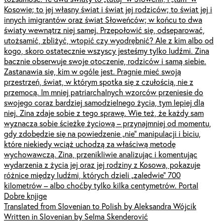
Kosowie; to jej własny świat i świat jej rodziców; to świat jej i
innych imigrantów oraz świat Słoweńców; w końcu to dwa
światy wewnątrz niej samej. Przepołowić się, odseparować,
utożsamić, zbliżyć, wtopić czy wyodrębnić? Ale z kim albo od
kogo, skoro ostatecznie wszyscy jesteśmy tylko ludźmi. Zina
bacznie obserwuje swoje otoczenie, rodziców i samą siebie.
Zastanawia się, kim w ogóle jest. Pragnie mieć swoją
przestrzeń, świat, w którym spotka się z czułością, nie z
przemocą. Im mniej patriarchalnych wzorców przeniesie do
swojego coraz bardziej samodzielnego życia, tym lepiej dla
niej. Zina zdaje sobie z tego sprawę. Wie też, że każdy sam
wyznacza sobie ścieżkę życiową – przynajmniej od momentu,
gdy zdobędzie się na powiedzenie „nie” manipulacji i biciu,
które niekiedy wciąż uchodzą za właściwą metodę
wychowawczą. Zina, przenikliwie analizując i komentując
wydarzenia z życia jej oraz jej rodziny z Kosowa, pokazuje
różnice między ludźmi, których dzieli „zaledwie” 700
kilometrów – albo choćby tylko kilka centymetrów. Portal
Dobre knjige
Translated from Slovenian to Polish by Aleksandra Wójcik
Written in Slovenian by Selma Skenderović