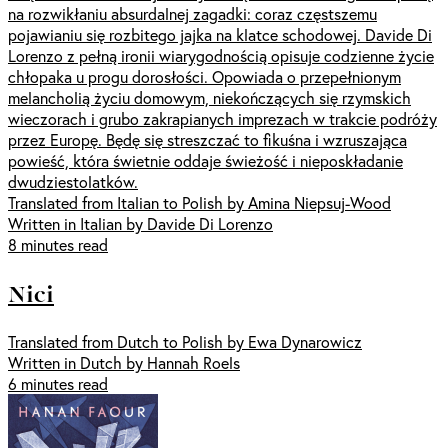
na rozwikłaniu absurdalnej zagadki: coraz częstszemu
pojawianiu się rozbitego jajka na klatce schodowej. Davide Di
Lorenzo z pełną ironii wiarygodnością opisuje codzienne życie
chłopaka u progu dorosłości. Opowiada o przepełnionym
melancholią życiu domowym, niekończących się rzymskich
wieczorach i grubo zakrapianych imprezach w trakcie podróży
przez Europę. Będę się streszczać to fikuśna i wzruszająca
powieść, która świetnie oddaje świeżość i nieposkładanie
dwudziestolatków.
Translated from Italian to Polish by Amina Niepsuj-Wood
Written in Italian by Davide Di Lorenzo
8 minutes read
Nici
Translated from Dutch to Polish by Ewa Dynarowicz
Written in Dutch by Hannah Roels
6 minutes read