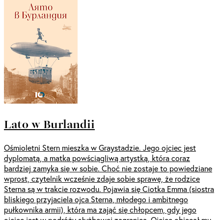
Lato w Burlandii
Ośmioletni Stern mieszka w Graystadzie. Jego ojciec jest
dyplomatą, a matka powściągliwą artystką, która coraz
bardziej zamyka się w sobie. Choć nie zostaje to powiedziane
wprost, czytelnik wcześnie zdaje sobie sprawę, że rodzice
Sterna są w trakcie rozwodu. Pojawia się Ciotka Emma (siostra
bliskiego przyjaciela ojca Sterna, młodego i ambitnego
pułkownika armii), która ma zająć się chłopcem, gdy jego
ojciec jest w podróży służbowej zagranicą. Ojciec obiecał mu,