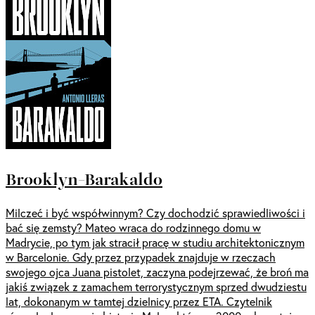
Brooklyn-Barakaldo
Milczeć i być współwinnym? Czy dochodzić sprawiedliwości i
bać się zemsty? Mateo wraca do rodzinnego domu w
Madrycie, po tym jak stracił pracę w studiu architektonicznym
w Barcelonie. Gdy przez przypadek znajduje w rzeczach
swojego ojca Juana pistolet, zaczyna podejrzewać, że broń ma
jakiś związek z zamachem terrorystycznym sprzed dwudziestu
lat, dokonanym w tamtej dzielnicy przez ETA. Czytelnik