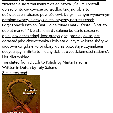
zmierzenia się z traumami z dzieciństwa. „Salumu potrafi
opisać Bintu całkowicie od środka, tak jak robią to
doświadczeni pisarze powieściowi. Dzięki licznym wymownym
detalom tworzy niezwykle realistyczny portret trzech
udręczonych istnień: Bintu, ojca Yumy i matki Kristel. Bintu to
debiut marzeń.” De Standaard „Salumu boleśnie szczerze
opisuje w oszczędnej, lecz precyzyjnej prozie, jak to jest
dorastać jako dziewczynka i kobieta o innym kolorze skóry w
środowisku, gdzie kolor skóry wciąż pozostaje czynnikiem
decydującym. Bintu to mocny debiut o „codzienności rasizmu”.
Het Nieuwsblad
Translated from Dutch to Polish by Marta Talacha
Written in Dutch by Tuly Salumu
8 minutes read