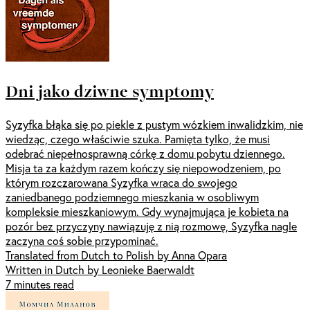
Dni jako dziwne symptomy
Syzyfka błąka się po piekle z pustym wózkiem inwalidzkim, nie
wiedząc, czego właściwie szuka. Pamięta tylko, że musi
odebrać niepełnosprawną córkę z domu pobytu dziennego.
Misja ta za każdym razem kończy się niepowodzeniem, po
którym rozczarowana Syzyfka wraca do swojego
zaniedbanego podziemnego mieszkania w osobliwym
kompleksie mieszkaniowym. Gdy wynajmująca je kobieta na
pozór bez przyczyny nawiązuję z nią rozmowę, Syzyfka nagle
zaczyna coś sobie przypominać.
Translated from Dutch to Polish by Anna Opara
Written in Dutch by Leonieke Baerwaldt
7 minutes read