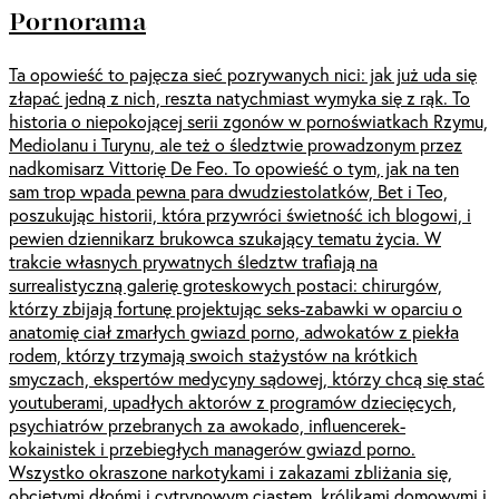
Pornorama
Ta opowieść to pajęcza sieć pozrywanych nici: jak już uda się
złapać jedną z nich, reszta natychmiast wymyka się z rąk. To
historia o niepokojącej serii zgonów w pornoświatkach Rzymu,
Mediolanu i Turynu, ale też o śledztwie prowadzonym przez
nadkomisarz Vittorię De Feo. To opowieść o tym, jak na ten
sam trop wpada pewna para dwudziestolatków, Bet i Teo,
poszukując historii, która przywróci świetność ich blogowi, i
pewien dziennikarz brukowca szukający tematu życia. W
trakcie własnych prywatnych śledztw trafiają na
surrealistyczną galerię groteskowych postaci: chirurgów,
którzy zbijają fortunę projektując seks-zabawki w oparciu o
anatomię ciał zmarłych gwiazd porno, adwokatów z piekła
rodem, którzy trzymają swoich stażystów na krótkich
smyczach, ekspertów medycyny sądowej, którzy chcą się stać
youtuberami, upadłych aktorów z programów dziecięcych,
psychiatrów przebranych za awokado, influencerek-
kokainistek i przebiegłych managerów gwiazd porno.
Wszystko okraszone narkotykami i zakazami zbliżania się,
obciętymi dłońmi i cytrynowym ciastem, królikami domowymi i