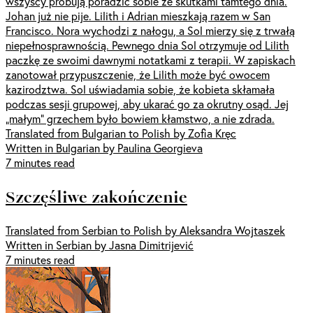
wszyscy próbują poradzić sobie ze skutkami tamtego dnia.
Johan już nie pije. Lilith i Adrian mieszkają razem w San
Francisco. Nora wychodzi z nałogu, a Sol mierzy się z trwałą
niepełnosprawnością. Pewnego dnia Sol otrzymuje od Lilith
paczkę ze swoimi dawnymi notatkami z terapii. W zapiskach
zanotował przypuszczenie, że Lilith może być owocem
kazirodztwa. Sol uświadamia sobie, że kobieta skłamała
podczas sesji grupowej, aby ukarać go za okrutny osąd. Jej
„małym” grzechem było bowiem kłamstwo, a nie zdrada.
Translated from Bulgarian to Polish by Zofia Kręc
Written in Bulgarian by Paulina Georgieva
7 minutes read
Szczęśliwe zakończenie
Translated from Serbian to Polish by Aleksandra Wojtaszek
Written in Serbian by Jasna Dimitrijević
7 minutes read