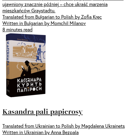
ujawniony znacznie później – chce ukraść marzenia
mieszkańców Graystadtu.
Translated from Bulgarian to Polish by Zofia Kręc
Written in Bulgarian by Momchil Milanov
8 minutes read
Kasandra pali papierosy
Translated from Ukrainian to Polish by Magdalena Ukrainets
Written in Ukrainian by Anna Bezpala