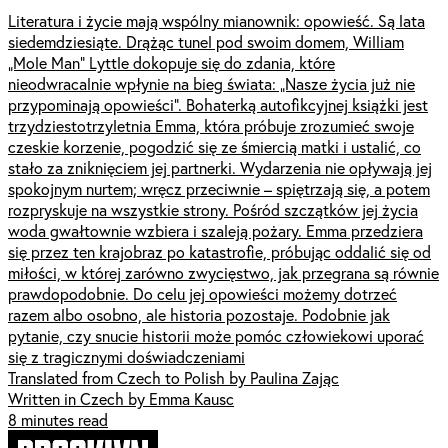
Literatura i życie mają wspólny mianownik: opowieść. Są lata
siedemdziesiąte. Drążąc tunel pod swoim domem, William
„Mole Man” Lyttle dokopuje się do zdania, które
nieodwracalnie wpłynie na bieg świata: „Nasze życia już nie
przypominają opowieści”. Bohaterką autofikcyjnej książki jest
trzydziestotrzyletnia Emma, która próbuje zrozumieć swoje
czeskie korzenie, pogodzić się ze śmiercią matki i ustalić, co
stało za zniknięciem jej partnerki. Wydarzenia nie opływają jej
spokojnym nurtem; wręcz przeciwnie – spiętrzają się, a potem
rozpryskuje na wszystkie strony. Pośród szczątków jej życia
woda gwałtownie wzbiera i szaleją pożary. Emma przedziera
się przez ten krajobraz po katastrofie, próbując oddalić się od
miłości, w której zarówno zwycięstwo, jak przegrana są równie
prawdopodobnie. Do celu jej opowieści możemy dotrzeć
razem albo osobno, ale historia pozostaje. Podobnie jak
pytanie, czy snucie historii może pomóc człowiekowi uporać
się z tragicznymi doświadczeniami
Translated from Czech to Polish by Paulina Zając
Written in Czech by Emma Kausc
8 minutes read