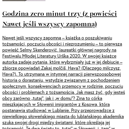
Godzina zero minut trzy (z powieści
Nawet jeśli wszyscy zapomną)
Nawet jeśli wszyscy zapomną – książka o poszukiwaniu
tożsamości, poczuciu obcości i niezrozumieniu – to pierwsza
powieść Selmy Skenderović, laureatki głównej nagrody na
Festiwalu Młodej Literatury Urška 2020. W swojej książce
autorka zadaje pytania, które wybrzmiały już w jej debiucie –
zbiorze opowiadań Zakaj molčiš, Hava? (Dlaczego milczysz,
Hava?). To utrzymana w intymnej narracji pierwszoosobowej
historia o dorastaniu, wstydzie związanym z pochodzeniem
społecznym, konsekwencjach przemocy w rodzinie, poczuciu
obcości i problemach z tożsamością. Jak masz żyć, gdy jesteś
obcy zarówno „tutaj”, jak i „w domu”? Zina to córka
mieszkających w Słowenii imigrantów z Kosowa, która
postanawia studiować w Lublanie. Przy przeprowadzce z
niewielkiego słoweńskiego miasta do lublańskiego akademika
szuka swojej drogi między światami, które określają jej
tożsamość. Te dwa światy to „tutaj” w Słowenii, i „tam” w