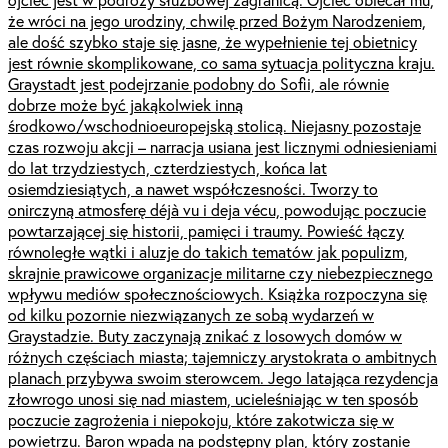
że wróci na jego urodziny, chwilę przed Bożym Narodzeniem,
ale dość szybko staje się jasne, że wypełnienie tej obietnicy
jest równie skomplikowane, co sama sytuacja polityczna kraju.
Graystadt jest podejrzanie podobny do Sofii, ale równie
dobrze może być jakąkolwiek inną
środkowo/wschodnioeuropejską stolicą. Niejasny pozostaje
czas rozwoju akcji – narracja usiana jest licznymi odniesieniami
do lat trzydziestych, czterdziestych, końca lat
osiemdziesiątych, a nawet współczesności. Tworzy to
onirczyną atmosferę déjà vu i deja vécu, powodując poczucie
powtarzającej się historii, pamięci i traumy. Powieść łączy
równoległe wątki i aluzje do takich tematów jak populizm,
skrajnie prawicowe organizacje militarne czy niebezpiecznego
wpływu mediów społecznościowych. Książka rozpoczyna się
od kilku pozornie niezwiązanych ze sobą wydarzeń w
Graystadzie. Buty zaczynają znikać z losowych domów w
różnych częściach miasta; tajemniczy arystokrata o ambitnych
planach przybywa swoim sterowcem. Jego latająca rezydencja
złowrogo unosi się nad miastem, ucieleśniając w ten sposób
poczucie zagrożenia i niepokoju, które zakotwicza się w
powietrzu. Baron wpada na podstępny plan, który zostanie